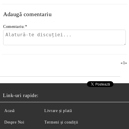
Adaugă comentariu
Comentariu:
*
«
1
»
Link-uri rapide:
Acasă
Livrare și plată
Despre Noi
Termeni și condiții