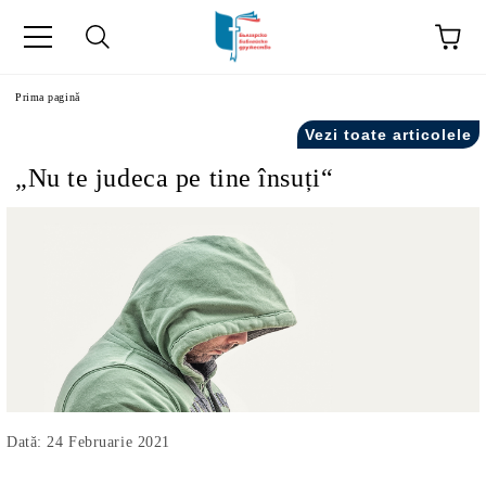
ă
Prima pagină
Vezi toate articolele
„Nu te judeca pe tine însuți“
Dată: 24 Februarie 2021