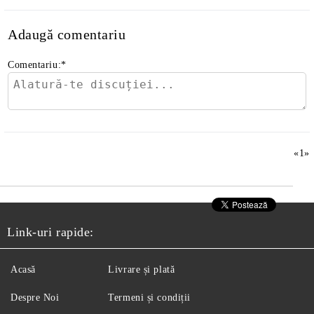
Adaugă comentariu
Comentariu:
*
«
1
»
Link-uri rapide:
Acasă
Livrare și plată
Despre Noi
Termeni și condiții