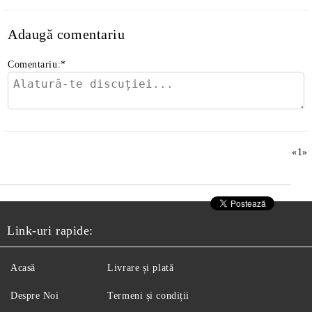
Adaugă comentariu
Comentariu:
*
«
1
»
Link-uri rapide:
Acasă
Livrare și plată
Despre Noi
Termeni și condiții