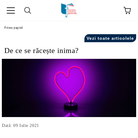
ă
Prima pagină
Vezi toate articolele
De ce se răcește inima?
Dată: 09 Iulie 2021