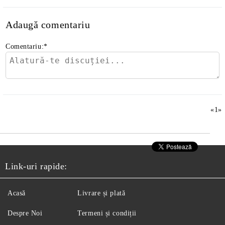
Adaugă comentariu
Comentariu:
*
«
1
»
Link-uri rapide:
Acasă
Livrare și plată
Despre Noi
Termeni și condiții