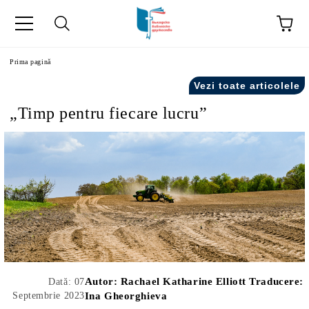
ă
Prima pagină
Vezi toate articolele
„Timp pentru fiecare lucru”
Autor:
Rachael Katharine Elliott Traducere:
Dată: 07
Septembrie 2023
Ina Gheorghieva