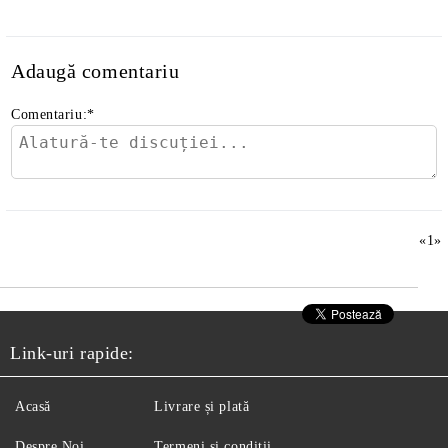
Adaugă comentariu
Comentariu:
*
«
1
»
Link-uri rapide:
Acasă
Livrare și plată
Despre Noi
Termeni și condiții