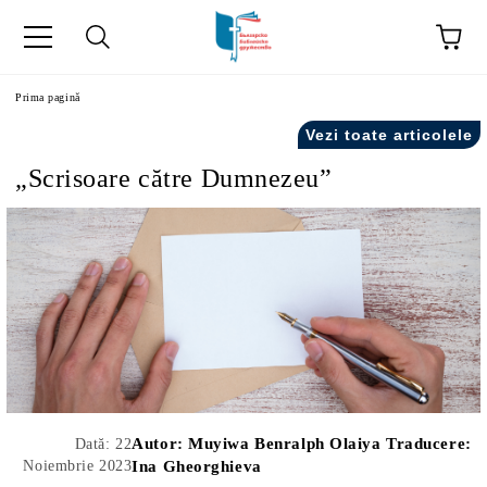
ă
Prima pagină
Vezi toate articolele
„Scrisoare către Dumnezeu”
Autor:
Muyiwa Benralph Olaiya Traducere:
Dată: 22
Noiembrie 2023
Ina Gheorghieva