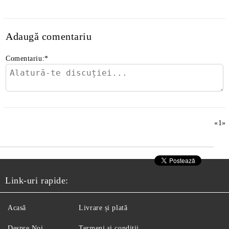
Adaugă comentariu
Comentariu:
*
«
1
»
Link-uri rapide:
Acasă
Livrare și plată
Despre Noi
Termeni și condiții