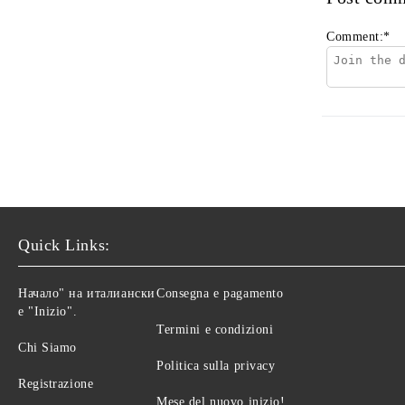
Comment:
*
Quick Links:
Начало" на италиански
Consegna e pagamento
е "Inizio".
Termini e condizioni
Chi Siamo
Politica sulla privacy
Registrazione
Mese del nuovo inizio!