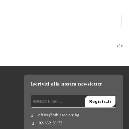
«
1
»
Iscriviti alla nostra newsletter
office@biblesociety.bg
02/832 30 72