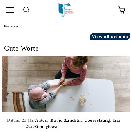
he
Homepage
View all articles
Gute Worte
Autor:
David Zandstra Übersetzung: Ina
Datum: 23 Mar
2023
Georgiewa