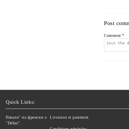
Post com
Comment:
*
Quick Links:
Начало" на френски е
Livraison et paiement
"Début".
Conditions générales