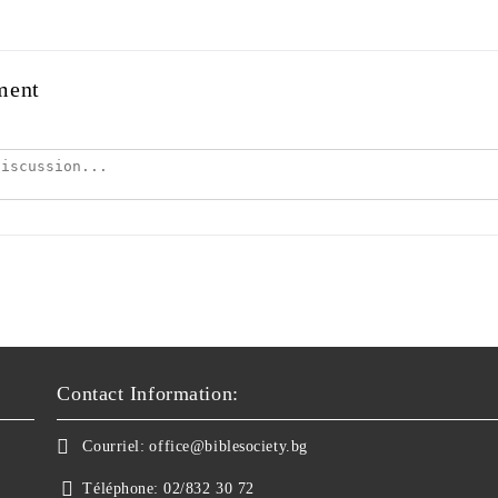
ment
Contact Information:
Courriel:
office@biblesociety.bg
Téléphone:
02/832 30 72