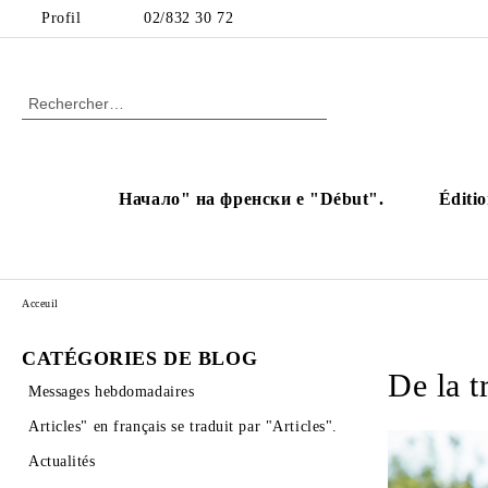
Profil
02/832 30 72
Начало" на френски е "Début".
Éditio
Acceuil
CATÉGORIES DE BLOG
De la tr
Messages hebdomadaires
Articles" en français se traduit par "Articles".
Actualités