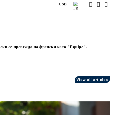
USD
ски се превежда на френски като "Équipe".
View all articles