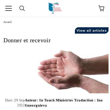
ge
Acceuil
View all articles
Donner et recevoir
ски като "Équipe".
acts" in French.
Auteur:
In Touch Ministries Traduction : Ina
Date: 29 Sep
2022
Gueorguieva