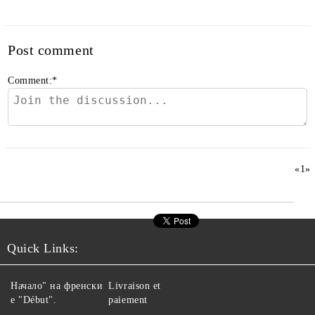
Post comment
Comment:
*
«
1
»
Quick Links:
Начало" на френски
Livraison et
е "Début".
paiement