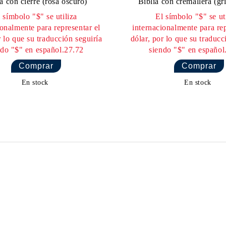
a con cierre (rosa oscuro)
Biblia con cremallera (gr
 símbolo "$" se utiliza
El símbolo "$" se ut
ionalmente para representar el
internacionalmente para rep
r lo que su traducción seguiría
dólar, por lo que su traducc
ndo "$" en español.27.72
siendo "$" en español
En stock
En stock