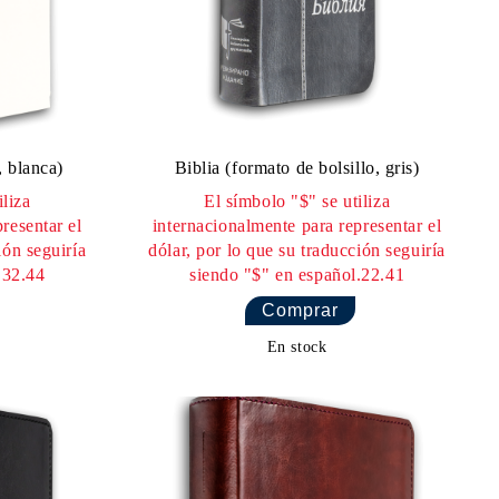
editores, siempre que los versículos
 bíblico completo y no representen
el material en el que se citan. Una
ada al editor.
 indique los derechos de autor, o en
po) del respectivo material, debe
, blanca)
Biblia (formato de bolsillo, gris)
iliza
El símbolo "$" se utiliza
resentar el
internacionalmente para representar el
ión seguiría
dólar, por lo que su traducción seguiría
.32.44
siendo "$" en español.22.41
lia, edición revisada © Sociedad
on permiso.
En stock