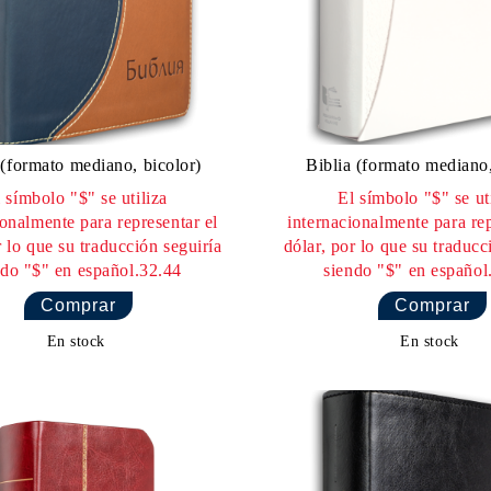
permiso escrito expreso de los 
citados no constituyan un libro
el veinticinco por ciento (25%) d
copia del material debe ser envi
En la portada o en la página que
la primera pantalla (según el ti
 (formato mediano, bicolor)
Biblia (formato mediano
aparecer lo siguiente:
 símbolo "$" se utiliza
El símbolo "$" se ut
ionalmente para representar el
internacionalmente para rep
r lo que su traducción seguiría
dólar, por lo que su traducc
ndo "$" en español.32.44
siendo "$" en español
Las citas bíblicas son de la Bib
Bíblica Búlgara 2025. Usadas c
En stock
En stock