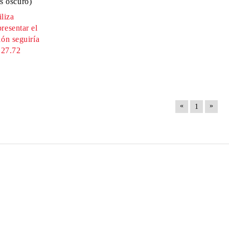
is oscuro)
iliza
resentar el
ión seguiría
.27.72
«
»
1