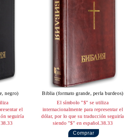
e, negro)
Biblia (formato grande, perla burdeos)
iliza
El símbolo "$" se utiliza
resentar el
internacionalmente para representar el
ión seguiría
dólar, por lo que su traducción seguiría
.38.33
siendo "$" en español.38.33