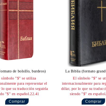
formato de bolsillo, burdeos)
La Biblia (formato grand
 símbolo "$" se utiliza
El símbolo "$" se ut
ionalmente para representar el
internacionalmente para rep
r lo que su traducción seguiría
dólar, por lo que su traducc
ndo "$" en español.22.41
siendo "$" en español