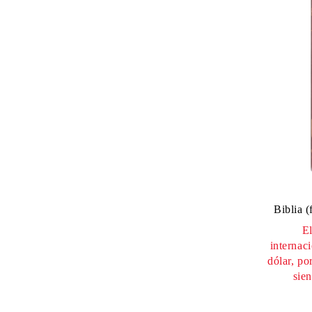
Biblia (
El
internac
dólar, po
sie