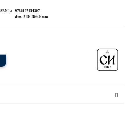
ISBN".:
9786197454307
dim. 215/150/40 mm
Agregar a lista de preferencias