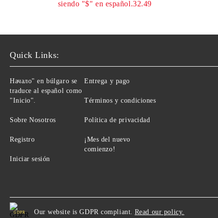
siendo "$" en español.32.49
Quick Links:
Начало" en búlgaro se
Entrega y pago
traduce al español como
"Inicio".
Términos y condiciones
Sobre Nosotros
Política de privacidad
Registro
¡Mes del nuevo
comienzo!
Iniciar sesión
Our website is GDPR compliant.
Read our policy.
GDPR