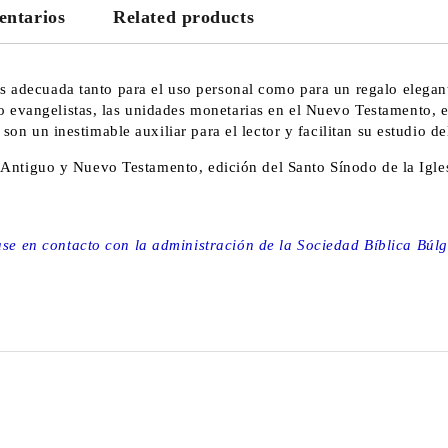
We will contact you to finalize the
ntarios
Related products
s adecuada tanto para el uso personal como para un regalo elegante
 evangelistas, las unidades monetarias en el Nuevo Testamento, el 
son un inestimable auxiliar para el lector y facilitan su estudio de
del Antiguo y Nuevo Testamento, edición del Santo Sínodo de la Igl
ase en contacto con la administración de la Sociedad Bíblica Búl