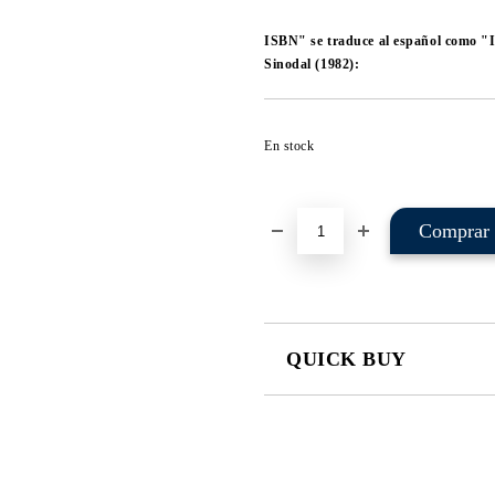
ISBN" se traduce al español como "
Sinodal (1982):
En stock
QUICK BUY
JUST 2 FIELDS TO FILL IN
I agree to
Privacy Policy