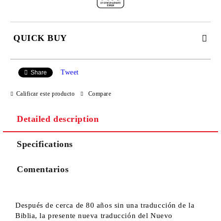
QUICK BUY
JUST 2 FIELDS TO FILL IN
Tweet
Share
Calificar este producto
Compare
I agree to
Privacy Policy
Detailed description
We will contact you to finalize the order
Specifications
Comentarios
Después de cerca de 80 años sin una traducción de la
Biblia, la presente nueva traducción del Nuevo