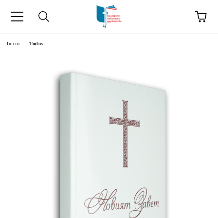
a
Inicio
Todos
como "Inicio".