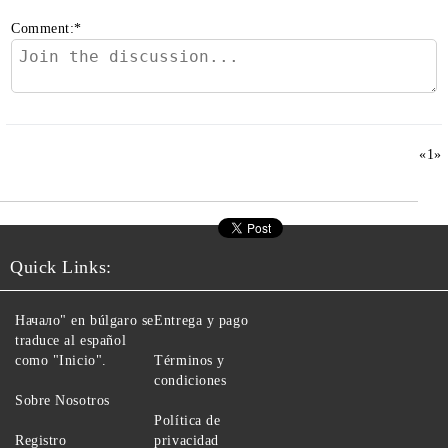
Comment:
*
«
1
»
Quick Links:
Начало" en búlgaro se
Entrega y pago
traduce al español
como "Inicio".
Términos y
condiciones
Sobre Nosotros
Política de
Registro
privacidad