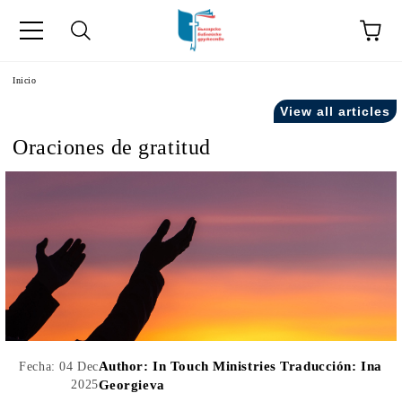
a
Inicio
View all articles
como "Inicio".
Oraciones de gratitud
Author:
In Touch Ministries Traducción: Ina
Fecha: 04 Dec
2025
Georgieva