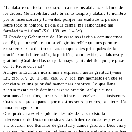
"Te alabaré con todo mi corazón, cantaré tus alabanzas delante de
los dioses. Me arrodillaré ante tu santo templo y alabaré tu nombre
por tu misericordia y tu verdad, porque has exaltado tu palabra
sobre todo tu nombre. El día que clamé, me respondiste; has
fortalecido mi alma" (
Sal. 138, vv. 1 – 3
*).
El Creador y Gobernante del Universo nos invita a comunicarnos
con Él, y la oración es un privilegio increíble que nos permite
entrar en su sala del trono. Los componentes principales de la
oración son la intercesión, la petición, la confesión, la alabanza y la
gratitud. ¿Cuál de ellos ocupa la mayor parte del tiempo que pasas
con tu Padre celestial?
Aunque la Escritura nos anima a expresar nuestra gratitud (véase
Ef., cap. 5, v. 20
;
1 Tes., cap. 5, v. 18
), hay momentos en que se
convierte en una prioridad menor para nosotros. Lo que llena
nuestra mente suele dominar nuestra oración. Así que si nos
sentimos abrumados, nuestras peticiones se vuelven más insistentes.
Cuando nos preocupamos por nuestros seres queridos, la intercesión
toma protagonismo.
Otro problema es el siguiente: después de haber visto la
intervención de Dios en nuestra vida o haber recibido respuesta a
una oración, nos llenamos de gratitud y damos gracias a Dios una y
otra vez. Sin embargo, con el tiempo tendemos a olvidar y a volver