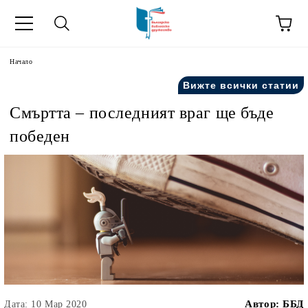
ик
Начало
Вижте всички статии
Смъртта – последният враг ще бъде
победен
Автор:
ББД
Дата: 10 Мар 2020