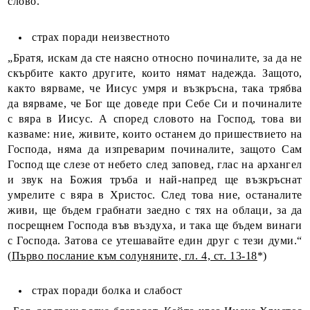
слово.
страх поради неизвестното
„Братя, искам да сте наясно относно починалите, за да не
скърбите както другите, които нямат надежда. Защото,
както вярваме, че Иисус умря и възкръсна, така трябва
да вярваме, че Бог ще доведе при Себе Си и починалите
с вяра в Иисус. А според словото на Господ, това ви
казваме: ние, живите, които останем до пришествието на
Господа, няма да изпреварим починалите, защото Сам
Господ ще слезе от небето след заповед, глас на архангел
и звук на Божия тръба и най-напред ще възкръснат
умрелите с вяра в Христос. След това ние, останалите
живи, ще бъдем грабнати заедно с тях на облаци, за да
посрещнем Господа във въздуха, и така ще бъдем винаги
с Господа. Затова се утешавайте един друг с тези думи.“
(
Първо послание към солуняните, гл. 4, ст. 13-18
*)
страх поради болка и слабост