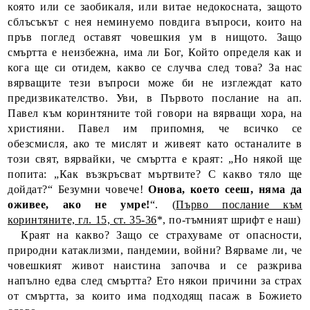
която или се заобикаля, или витае недокосната, защото
сблъсъкът с нея неминуемо повдига въпроси, които на
пръв поглед оставят човешкия ум в нищото. Защо
смъртта е неизбежна, има ли Бог, Който определя как и
кога ще си отидем, какво се случва след това? За нас
вярващите тези въпроси може би не изглеждат като
предизвикателство. Уви, в Първото послание на ап.
Павел към коринтяните той говори на вярващи хора, на
християни. Павел им припомня, че всичко се
обезсмисля, ако те мислят и живеят като останалите в
този свят, вярвайки, че смъртта е краят: „Но някой ще
попита: „Как възкръсват мъртвите? С какво тяло ще
дойдат?“ Безумни човече!
Онова, което сееш, няма да
оживее, ако не умре!
“. (
Първо послание към
коринтяните, гл. 15, ст. 35-36
*, по-тъмният шрифт е наш)
Краят на какво? Защо се страхуваме от опасности,
природни катаклизми, пандемии, войни? Вярваме ли, че
човешкият живот наистина започва и се разкрива
напълно едва след смъртта? Ето някои причини за страх
от смъртта, за които има подходящ пасаж в Божието