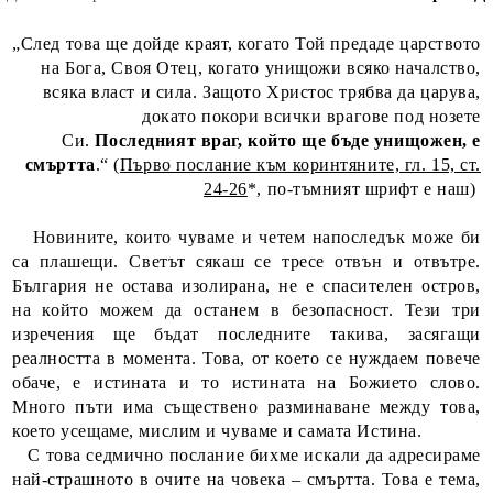
„След това ще дойде краят, когато Той предаде царството
на Бога, Своя Отец, когато унищожи всяко началство,
всяка власт и сила. Защото Христос трябва да царува,
докато покори всички врагове под нозете
Си.
Последният враг, който ще бъде унищожен, е
смъртта
.“ (
Първо послание към коринтяните, гл. 15, ст.
24-26
*, по-тъмният шрифт е наш)
Новините, които чуваме и четем напоследък може би
са плашещи. Светът сякаш се тресе отвън и отвътре.
България не остава изолирана, не е спасителен остров,
на който можем да останем в безопасност. Тези три
изречения ще бъдат последните такива, засягащи
реалността в момента. Това, от което се нуждаем повече
обаче, е истината и то истината на Божието слово.
Много пъти има съществено разминаване между това,
което усещаме, мислим и чуваме и самата Истина.
С това седмично послание бихме искали да адресираме
най-страшното в очите на човека – смъртта. Това е тема,