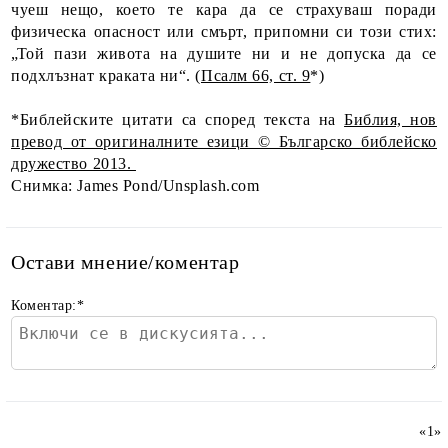
чуеш нещо, което те кара да се страхуваш поради
физическа опасност или смърт, припомни си този стих:
„Той пази живота на душите ни и не допуска да се
подхлъзнат краката ни“. (
Псалм 66, ст. 9
*)
*Библейските цитати са според текста на
Библия, нов
превод от оригиналните езици © Българско библейско
дружество 2013.
Снимка: James Pond/Unsplash.com
Остави мнение/коментар
Коментар:
*
«
1
»