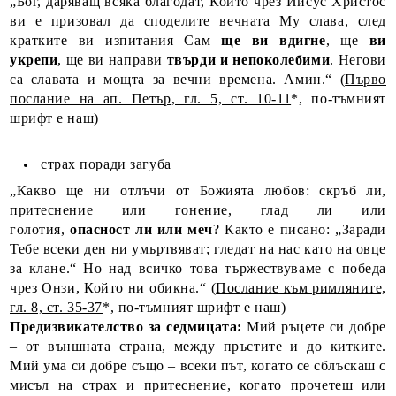
„Бог, дaряващ всяка благодат, Който чрез Иисус Христос
ви е призовал да споделите вечната Му слава, след
кратките ви изпитания Сам
ще ви вдигне
, ще
ви
укрепи
, ще ви направи
твърди и непоколебими
. Негови
са славата и мощта за вечни времена. Амин.“ (
Първо
послание на ап. Петър, гл. 5, ст. 10-11
*, по-тъмният
шрифт е наш)
страх поради загуба
„Какво ще ни отлъчи от Божията любов: скръб ли,
притеснение или гонение, глад ли или
голотия,
опасност ли или меч
? Както е писано: „Заради
Тебе всеки ден ни умъртвяват; гледат на нас като на овце
за клане.“ Но над всичко това тържествуваме с победа
чрез Онзи, Който ни обикна.“ (
Послание към римляните,
гл. 8, ст. 35-37
*, по-тъмният шрифт е наш)
Предизвикателство за седмицата:
Мий ръцете си добре
– от външната страна, между пръстите и до китките.
Мий ума си добре също – всеки път, когато се сблъскаш с
мисъл на страх и притеснение, когато прочетеш или