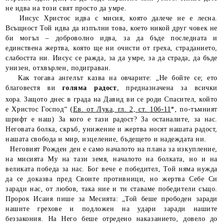
не идва на този свят просто да умре.
Иисус Христос идва с мисия, която далече не е лесна.
Всъщност Той идва да изпълни това, което никой друг човек не
би могъл – доброволно идва, за да бъде последната и
единствена жертва, която ще ни очисти от греха, страданието,
слабостта ни. Иисус се ражда, за да умре, за да страда, да бъде
унизен, отхвърлен, подиграван.
Как тогава ангелът казва на овчарите: „Не бойте се; ето
благовестя ви
голяма радост
, предназначена за всички
хора.
Защото днес в града на Давид ви се роди Спасител, който
е Христос Господ“ (
Ев. от Лука, гл. 2, ст. 10б-11
*, по-тъмният
шрифт е наш) За кого е тази радост? За останалите, за нас.
Неговата болка, скръб, унижение и жертва носят нашата радост,
нашата свобода и мир, изцеление, бъдещето и надеждата ни.
Неговият Рожден ден е само началото на плана за изкупление,
на мисията Му на тази земя, началото на болката, но и на
великата победа за нас. Бог вече е победител, Той няма нужда
да се доказва пред Своите противници, но жертва Себе Си
заради нас, от любов, така ние и ти ставаме победители също.
Пророк Исаия пише за Месията: „Той беше прободен заради
нашите грехове и подложен на удари заради нашите
беззакония. На Него беше отредено наказанието, довело до