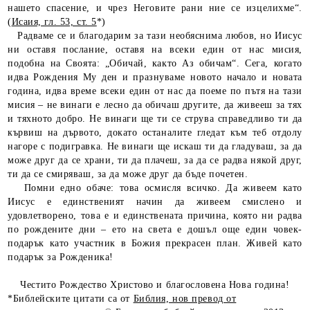
нашето спасение, и чрез Неговите рани ние се изцелихме“.
(
Исаия, гл. 53, ст. 5
*)
Радваме се и благодарим за тази необяснима любов, но Иисус
ни оставя послание, оставя на всеки един от нас мисия,
подобна на Своята: „Обичай, както Аз обичам“. Сега, когато
идва Рождения Му ден и празнуваме новото начало и новата
година, идва време всеки един от нас да поеме по пътя на тази
мисия – не винаги е лесно да обичаш другите, да живееш за тях
и тяхното добро. Не винаги ще ти се струва справедливо ти да
кървиш на дървото, докато останалите гледат към теб отдолу
нагоре с подигравка. Не винаги ще искаш ти да гладуваш, за да
може друг да се храни, ти да плачеш, за да се радва някой друг,
ти да се смиряваш, за да може друг да бъде почетен.
Помни едно обаче: това осмисля всичко. Да живеем като
Иисус е единственият начин да живеем смислено и
удовлетворено, това е и единствената причина, която ни радва
по рождените дни – ето на света е дошъл още един човек-
подарък като участник в Божия прекрасен план. Живей като
подарък за Рожденика!
Честито Рождество Христово и благословена Нова година!
*Библейските цитати са от
Библия, нов превод от