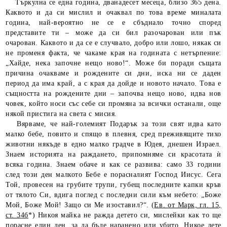
Търкулна се една година, дванадесет месеца, близо 365 дена.
Каквото и да си мислил и очаквал по това време миналата
година, най-вероятно не се е сбъднало точно според
представите ти – може да си бил разочарован или пък
очарован. Каквото и да се е случвало, добро или лошо, някак си
не променя факта, че чакаме края на годината с нетърпение:
„Хайде, нека започне нещо ново!“. Може би поради същата
причина очакваме и рождените си дни, иска ни се даден
период да има край, а с края да дойде и новото начало. Това е
същността на рождените дни – започва нещо ново, идва нов
човек, който носи със себе си промяна за всички останали, още
някой пристига на света с мисия.
Вярваме, че най-големият Подарък за този свят идва като
малко бебе, повито и спящо в плевня, сред преживящите тихо
животни някъде в едно малко градче в Юдея, днешен Израел.
Знаем историята на раждането, припомняме си красотата ѝ
всяка година. Знаем обаче и как се развива: само 33 години
след този ден малкото Бебе е порасналият Господ Иисус. Сега
Той, провесен на грубите трупи, губещ последните капки кръв
от тялото Си, вдига поглед с последни сили към небето: „Боже
Мой, Боже Мой! Защо си Ме изоставил?“. (
Ев. от Марк, гл. 15,
ст. 34б
*) Никоя майка не ражда детето си, мислейки как то ще
порасне един ден, за да бъде наранено или убито. Никое дете