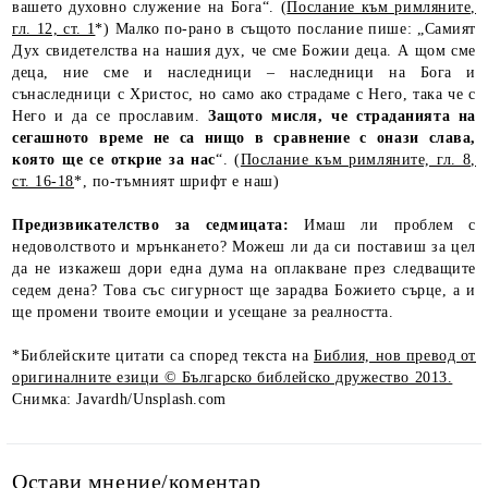
вашето духовно служение на Бога“. (
Послание към римляните,
гл. 12, ст. 1
*) Малко по-рано в същото послание пише: „Самият
Дух свидетелства на нашия дух, че сме Божии деца. А щом сме
деца, ние сме и наследници – наследници на Бога и
сънаследници с Христос, но само ако страдаме с Него, така че с
Него и да се прославим.
Защото мисля, че страданията на
сегашното време не са нищо в сравнение с онази слава,
която ще се открие за нас
“. (
Послание към римляните, гл. 8,
ст. 16-18
*, по-тъмният шрифт е наш)
Предизвикателство за седмицата:
Имаш ли проблем с
недоволството и мрънкането? Можеш ли да си поставиш за цел
да не изкажеш дори една дума на оплакване през следващите
седем дена? Това със сигурност ще зарадва Божието сърце, а и
ще промени твоите емоции и усещане за реалността.
*Библейските цитати са според текста на
Библия, нов превод от
оригиналните езици © Българско библейско дружество 2013.
Снимка: Javardh/Unsplash.com
Остави мнение/коментар