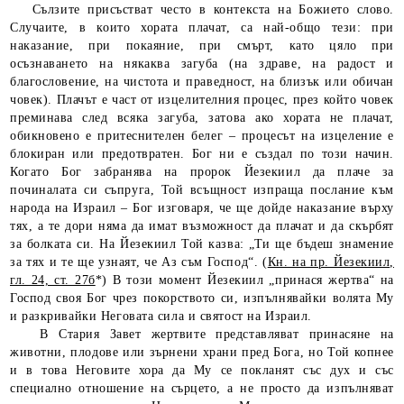
Сълзите присъстват често в контекста на Божието слово.
Случаите, в които хората плачат, са най-общо тези: при
наказание, при покаяние, при смърт, като цяло при
осъзнаването на някаква загуба (на здраве, на радост и
благословение, на чистота и праведност, на близък или обичан
човек). Плачът е част от изцелителния процес, през който човек
преминава след всяка загуба, затова ако хората не плачат,
обикновено е притеснителен белег – процесът на изцеление е
блокиран или предотвратен. Бог ни е създал по този начин.
Когато Бог забранява на пророк Йезекиил да плаче за
починалата си съпруга, Той всъщност изпраща послание към
народа на Израил – Бог изговаря, че ще дойде наказание върху
тях, а те дори няма да имат възможност да плачат и да скърбят
за болката си. На Йезекиил Той казва: „Ти ще бъдеш знамение
за тях и те ще узнаят, че Аз съм Господ“. (
Кн. на пр. Йезекиил,
гл. 24, ст. 27б
*) В този момент Йезекиил „принася жертва“ на
Господ своя Бог чрез покорството си, изпълнявайки волята Му
и разкривайки Неговата сила и святост на Израил.
В Стария Завет жертвите представляват принасяне на
животни, плодове или зърнени храни пред Бога, но Той копнее
и в това Неговите хора да Му се покланят със дух и със
специално отношение на сърцето, а не просто да изпълняват