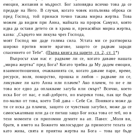
емоции, желания и мъдрост. Бог заповядва всичко това да се
предаде на Него. В случая, когато човек изпълнява оброка си
пред Господ, той принася точно такава мирна жертва. Това
можем да видим при Анна, майката на пророк Самуил, която
идва да остави детето си в храма и, пренасяйки мирна жертва,
казва: „Сърцето ми ликува чрез Господа,
моят Господ ми даде голяма сила. Устата ми се разтвориха
широко против моите врагове, защото се радвам заради
спасението от Тебе“. (
Първа книга на царете, гл. 2, ст. 1
*)
Въпросът към нас е: радваме ли се, когато даваме нашата
„мирна жертва“ пред Бога? Когато трябва да Му дадем емоции,
взаимоотношения, очакванията си, когато даваме пари, време,
ресурси, воля, покорство, прошка и любов – радваме ли се,
ликуваме ли като Анна или плачем? Ако плачем, то не е ли
това все едно да оплакваме загуба или смърт? Всичко, което
иска Бог от нас, е най-доброто, но въпреки това, пак ще бъде
по-малко от това, което Той дава – Себе Си. Понякога може да
ти се иска да плачеш, защото се чувстваш загубил, може да се
самосъжаляваш или да се питаш защо Бог иска това от теб, но в
тези моменти си припомни думите на ап. Павел: „Моля ви,
братя, в името на Божието милосърдие да принесете телата си
като жива, свята и приятна жертва на Бога – това ще бъде