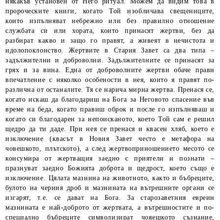
някакъв установен от Него ритуал. Можем да видим това в
пророческите книги, когато Той изобличава свещениците,
които изпълняват небрежно или без правилно отношение
службата си или хората, които принасят жертви, без да
разбират какво и защо го правят, а живеят в нечистота и
идолопоклонство. Жертвите в Стария Завет са два типа –
задължителни и доброволни. Задължителните се принасят за
грях и за вина. Една от доброволните жертви обаче прави
впечатление с няколко особености в нея, които я правят по-
различна от останалите. Тя се нарича мирна жертва. Пренася се,
когато искаш да благодариш на Бога за Неговото спасение във
време на беда, когато правиш оброк и после го изпълняваш и
когато си благодарен за непоисканото, което Той сам е решил
щедро да ти даде. При нея се пренася и квасен хляб, което е
изключение (квасът в Новия Завет често е метафора на
човешкото, плътското), а след жертвоприношението месото се
консумира от жертващия заедно с приятели и познати –
празнуват заедно Божията доброта и щедрост, което също е
изключение. Цялата мазнина на животното, както и бъбреците,
булото на черния дроб и мазнината на вътрешните органи се
изгарят, т.е. се дават на Бога. За старозаветния евреин
мазнината е най-доброто от жертвата, а вътрешностите и по-
специално бъбреците символизират човешкото съзнание,