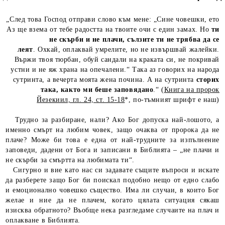
„След това Господ отправи слово към мене: „Сине човешки, ето
Аз ще взема от тебе радостта на твоите очи с един замах. Но
ти
не скърби и не плачи, сълзите ти не трябва да се
леят
. Охкай, оплаквай умрелите, но не извършвай жалейки.
Вържи твоя тюрбан, обуй сандали на краката си, не покривай
устни и не яж храна на опечалени.“ Така аз говорих на народа
сутринта, а вечерта моята жена почина. А на сутринта
сторих
така, както ми беше заповядано
.“ (
Книга на пророк
Йезекиил, гл. 24, ст. 15-18
*, по-тъмният шрифт е наш)
Трудно за разбиране, нали? Ако Бог допуска най-лошото, а
именно смърт на любим човек, защо очаква от пророка да не
плаче? Може би това е една от най-трудните за изпълнение
заповеди, дадени от Бога и записани в Библията – „не плачи и
не скърби за смъртта на любимата ти“.
Сигурно и вие като нас си задавате същите въпроси и искате
да разберете защо Бог би поискал подобно нещо от едно слабо
и емоционално човешко същество. Има ли случаи, в които Бог
желае и ние да не плачем, когато цялата ситуация сякаш
изисква обратното? Въобще нека разгледаме случаите на плач и
оплакване в Библията.