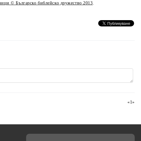
езици © Българско библейско дружество 2013
.
«
1
»