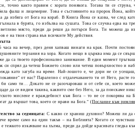
и, точно както правим с хората понякога. Тогава ти се струва, 
била фалш и лицемерие. Това е състоянието на пророк Йона, койт
а да избяга от Бога на кораб. В Книга Йона се казва, че след ка
огълнала в бурята, го избълва на сушата. Това се случва едва на т
иветливо място, преди да реши да потърси Бога. Ти можеш да из
ов е на твоя страна във всичките Му действия.
лътта
аса на вечер, през деня хапваш винаги на крак. Почти постоянн
душевните терзания на хора. Когато нещо в църква има да се свър
е да са твоето професионално занимание. В един момент тръгваш 
к си спрял да четеш Божието слово или четеш повърхностно и набъ
лежда като загуба на време. Най-лошото е, че дори не се усещаш
покаяние“ от нас? Паралелно с отдалечаването ти от Него, расте 
 би само ти… Докато не се разочароваш и от себе си, което може
 даде да се видим такива, каквито сме без Него, за да поискаме ник
тското мислене е враждебност към Бога – то не се покорява на Б
гат да вършат това, което се нрави на Бога.“ (
Послание към римлянит
елство за седмицата:
С какво се храниш духовно? Можеш ли да 
ече време само на един такъв – на Библията? Когато се чувстваш
 е тежкото изкачване на хълма, преди да дойде красивата гледка к