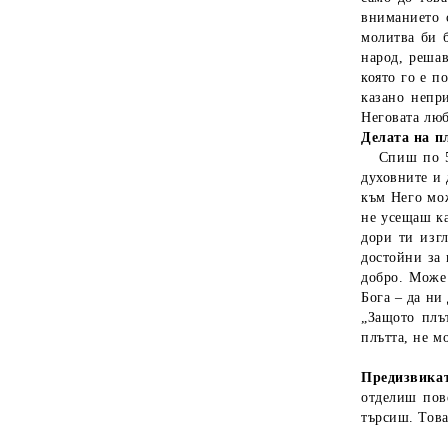
вниманието с
молитва би 
народ, решав
която го е п
казано непр
Неговата люб
Делата на п
Спиш по 5 ч
духовните и 
към Него мож
не усещаш ка
дори ти изг
достойни за 
добро. Може
Бога – да ни
„Защото плъ
плътта, не мо
Предизвикат
отделиш пов
търсиш. Това