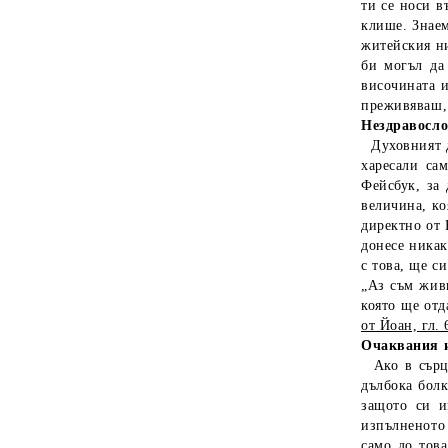
ти се носи в
клише. Знаем
житейския ни
би могъл да
височината и
преживяваш, 
Нездравосло
Духовният 
харесали са
Фейсбук, за 
величина, ко
директно от 
донесе никак
с това, ще с
„Аз съм живи
която ще отд
от Йоан, гл. 6
Очаквания 
Ако в сърце
дълбока болк
защото си и
изпълненото 
само до тов