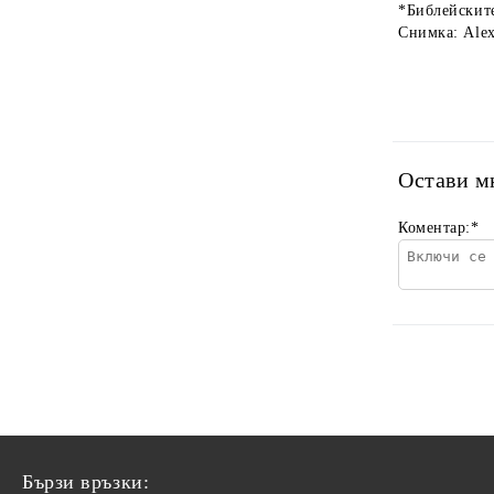
*Библейските
Снимка: Alex
Остави м
Коментар:
*
Бързи връзки: