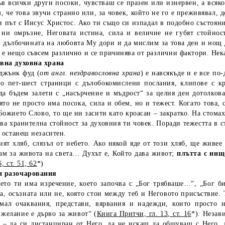
ъв всички други посоки, чувстваш се празен или изнервен, а всяко
, че това звучи странно или, за човек, който не го е преживявал, 
 път с Иисус Христос. Ако ти също си изпадал в подобно състояние
 ни омръзне, Неговата истина, сила и величие не губят стойнос
 дълбочината на любовта Му дори и да мислим за това ден и нощ д
е нещо съвсем различно и се причинява от различни фактори. Нека
вна духовна храна
джънк фуд (
от англ. нездравословна храна
) е навсякъде и е все по
мо пет-шест страници с дълобокомислени послания, клипове с к
да бъдем залети с „насърчение и мъдрост“ за целия ден дотолков
ято не просто има посока, сила и обем, но и тежест. Когато това, 
Божието Слово, то ще ни засити като кроасан – закратко. На стомах
ва хранителна стойност за духовния ти човек. Поради тежестта в 
и останеш незаситен.
ят хляб, слязъл от небето. Ако някой яде от този хляб, ще живее
ам за живота на света… Духът е, Който дава живот;
плътта с нищ
, ст. 51, 62
*)
и разочарования
то ти има изречение, което започва с „Бог трябваше…“, „Бог б
а, осъзната или не, която стои между теб и Неговото присъствие.
мал очаквания, представи, вярвания и надежди, които просто н
желание е дърво за живот“ (
Книга Притчи, гл. 13, ст. 16
*). Незав
а – да си дистанциран от Него, да не искаш да общуваш с Него, 