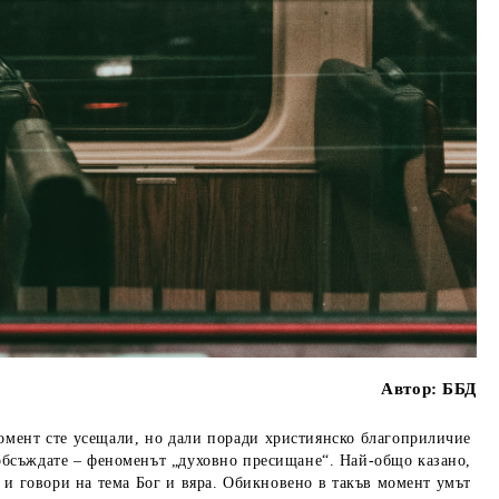
Автор:
ББД
мент сте усещали, но дали поради християнско благоприличие
е обсъждате – феноменът „духовно пресищане“. Най-общо казано,
и и говори на тема Бог и вяра. Обикновено в такъв момент умът