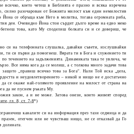
че всичко, което четеш в Библията е празно и всяка изречена
о, силно разочарован от Божията милост към един немилостив
то Йона се обръща към Него в молитва, тогава огромната риба,
ретия ден. Очевидно Йона стои сърдит дълго време на едно меко
бегнеш това, като Му споделиш болката си и се довериш, че
о си на телефонната слушалка, давайки съвети, изслушвайки
ши, ти си първи да помогнеш. Вярата ти в Бога и служението ти
по течението на задълженията. Динамиката така те увлича, че
рзо. Все няма кога да се молиш, а с толкова много задачи това
, защото „правиш всичко това за Бога“. Нали Той иска „дела,
гордостта и неудовлетворението – никой и нищо не е достатъчно
 да се окаже най-голямото проявление на милост от страна на
ога да не пуснем ръката Му.
ожия закон, а и не може. Затова онези, които живеят според
е, гл. 8, ст. 7-8
*)
ограничиш каналите си на информация през тази седмица и да
 празен, отегчен или не чувстваш нищо, не се отказвай да Го
ъм долината.