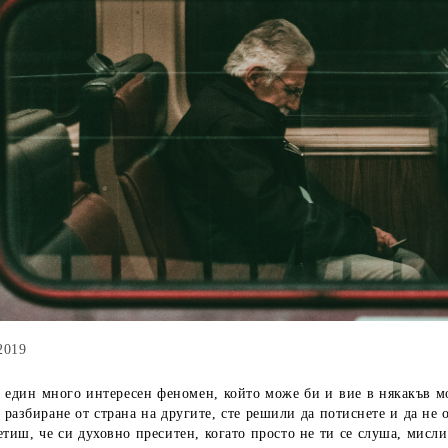
2019
един много интересен феномен, който може би и вие в някакъв мо
 разбиране от страна на другите, сте решили да потиснете и да н
тиш, че си духовно преситен, когато просто не ти се слуша, мисл