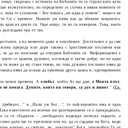
 нещо, свързано с истината на Библията ти се струва като кухо
дори възмутително, но определено се случва в някои моменти от
, нека те успокоим – Бог никога „не идва в повече“, никога не
тта Си с времето. Нашият ум няма как да обхване ширината,
о края на дните си. Още нещо, ти не си неверник. Това, което
 разгледаме три от тях.
-достъпен, а на моменти даже и неизбежен. Достатъчно е да сме
расива природа или дори такива с християнски послания във
а, че да не поискаме да отворим Библията си. Информацията е
с което се храним духовно, изглежда и звучи добре, но не идва
а ти може да му стане тежко, но това духовно послание няма да
стомаха няма да искаш да приемеш друга храна и, едновременно
 за вечни времена. А
хлябът
, който Аз ще дам,
е Моята плът
,
о не помага
.
Думите, които ви говоря, са дух и живот
.“ (
Ев.
и трябвало…“ и „Нали уж Бог…“, то най-вероятно има и една
 Така известното на всички ни разочарование се е прокраднало,
е са се сбъднали – „несбъдната надежда потиска сърцето, а
исимо дали ще го признаеш или не, да се сърдиш на Бога, води
дори наивно да смяташ, че „наказваш“ Бога, лишавайки Го от