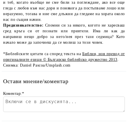
и теб, когато въобще не сме били за поглеждане, ако все още
гледа с любов към нас дори и понякога да постъпваме лошо или
неразумно, тогава и ние сме длъжни да гледаме на хората около
нас по същия начин.
Предизвикателство:
Спомни си за някого, когото не харесваш
сред кръга си от познати или приятели. Има ли как да
направиш нещо добро за него/нея през тази седмица? Като
начало може да започнеш да се молиш за този човек.
*Библейските цитати са според текста на
Библия, нов превод от
оригиналните езици © Българско библейско дружество 2013
.
Снимка: Daniel Pascoa/Unsplash.com
Остави мнение/коментар
Коментар:
*