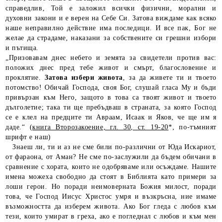
справедлив, Той е заложил всички физични, морални и
духовни закони и е верен на Себе Си. Затова виждаме как всяко
наше неправилно действие има последици. И все пак, Бог не
желае да страдаме, наказани за собствените си грешни избори
и пътища.
„Призовавам днес небето и земята за свидетели против вас:
положих днес пред тебе живот и смърт, благословение и
проклятие.
Затова избери живота
, за да живете ти и твоето
потомство! Обичай Господа, своя Бог, слушай гласа Му и бъди
привързан към Него, защото в това са твоят живот и твоето
дълголетие; така ти ще пребъдваш в страната, за която Господ
се е клел на предците ти Авраам, Исаак и Яков, че ще им я
даде.“ (
книга Второзакоение, гл. 30, ст. 19-20
*, по-тъмният
шрифт е наш)
Знаеш ли, ти и аз не сме били по-различни от Юда Искариот,
от фараона, от Аман? Не сме по-заслужили да бъдем обичани в
сравнение с хората, които не одобряваме или осъждаме. Нашите
имена можеха свободно да стоят в Библията като примери за
лоши герои. Но поради неимоверната Божия милост, поради
това, че Господ Иисус Христос умря и възкръсна, ние имаме
възможността да изберем живота. Ако Бог гледа с любов към
тези, които умират в греха, ако е погледнал с любов и към мен