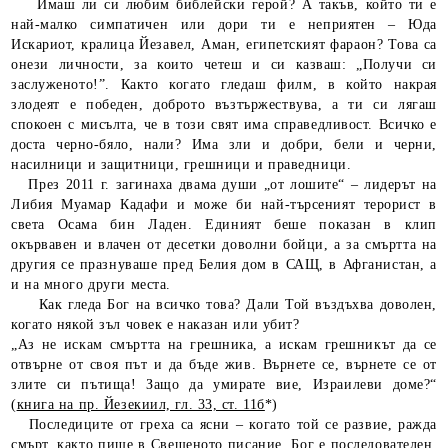
Имаш ли си любим библейски герой? А такъв, който ти е
най-малко симпатичен или дори ти е неприятен – Юда
Искариот, кралица Йезавел, Аман, египетският фараон? Това са
онези личности, за които четеш и си казваш: „Получи си
заслуженото!”. Както когато гледаш филм, в който накрая
злодеят е победен, доброто възтържествува, а ти си лягаш
спокоен с мисълта, че в този свят има справедливост. Всичко е
доста черно-бяло, нали? Има зли и добри, бели и черни,
насилници и защитници, грешници и праведници.
През 2011 г. загинаха двама души „от лошите“ – лидерът на
Либия Муамар Кадафи и може би най-търсеният терорист в
света Осама бин Ладен. Единият беше показан в клип
окървавен и влачен от десетки доволни бойци, а за смъртта на
другия се празнуваше пред Белия дом в САЩ, в Афганистан, а
и на много други места.
Как гледа Бог на всичко това? Дали Той въздъхва доволен,
когато някой зъл човек е наказан или убит?
„Аз не искам смъртта на грешника, а искам грешникът да се
отвърне от своя път и да бъде жив. Върнете се, върнете се от
злите си пътища! Защо да умирате вие, Израилеви доме?“
(
книга на пр. Йезекиил, гл. 33, ст. 11б
*)
Последиците от греха са ясни – когато той се развие, ражда
смърт, както пише в Свещеното писание. Бог е последователен,