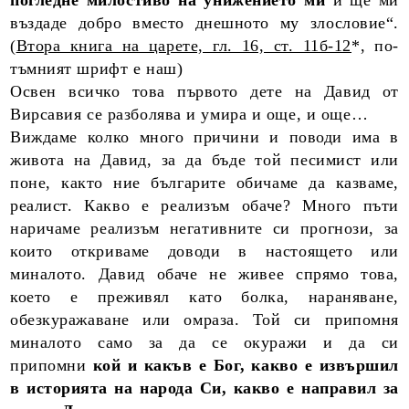
погледне милостиво на унижението ми
и ще ми
въздаде добро вместо днешното му злословие“.
(
Втора книга на царете, гл. 16, ст. 11б-12
*, по-
тъмният шрифт е наш)
Освен всичко това първото дете на Давид от
Вирсавия се разболява и умира и още, и още…
Виждаме колко много причини и поводи има в
живота на Давид, за да бъде той песимист или
поне, както ние българите обичаме да казваме,
реалист. Какво е реализъм обаче? Много пъти
наричаме реализъм негативните си прогнози, за
които откриваме доводи в настоящето или
миналото. Давид обаче не живее спрямо това,
което е преживял като болка, нараняване,
обезкуражаване или омраза. Той си припомня
миналото само за да се окуражи и да си
припомни
кой и какъв е Бог, какво е извършил
в историята на народа Си, какво е направил за