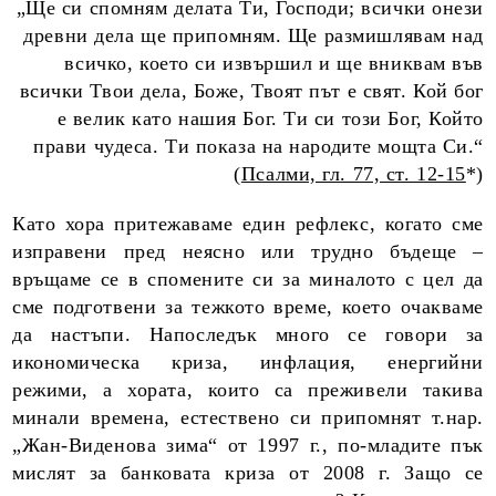
„Ще си спомням делата Ти, Господи; всички онези
древни дела ще припомням. Ще размишлявам над
всичко, което си извършил и ще вниквам във
всички Твои дела, Боже, Твоят път е свят. Кой бог
е велик като нашия Бог. Ти си този Бог, Който
прави чудеса. Ти показа на народите мощта Си.“
(
Псалми, гл. 77, ст. 12-15
*)
Като хора притежаваме един рефлекс, когато сме
изправени пред неясно или трудно бъдеще –
връщаме се в спомените си за миналото с цел да
сме подготвени за тежкото време, което очакваме
да настъпи. Напоследък много се говори за
икономическа криза, инфлация, енергийни
режими, а хората, които са преживели такива
минали времена, естествено си припомнят т.нар.
„Жан-Виденова зима“ от 1997 г., по-младите пък
мислят за банковата криза от 2008 г. Защо се