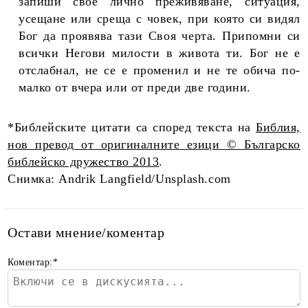
запиши свое лично преживяване, ситуация,
усещане или среща с човек, при която си видял
Бог да проявява тази Своя черта. Припомни си
всички Негови милости в живота ти. Бог не е
отслабнал, не се е променил и не те обича по-
малко от вчера или от преди две години.
*Библейските цитати са според текста на
Библия,
нов превод от оригиналните езици © Българско
библейско дружество 2013
.
Снимка: Andrik Langfield/Unsplash.com
Остави мнение/коментар
Коментар:
*