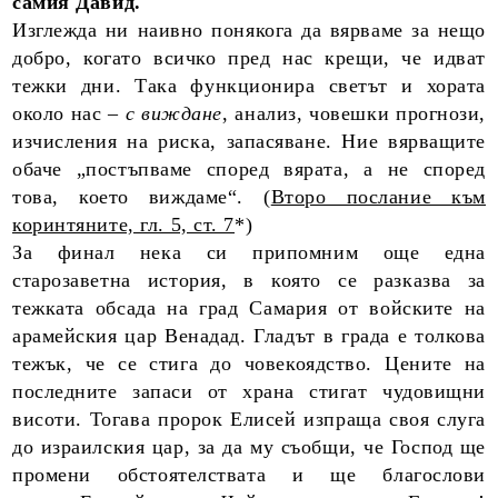
самия Давид.
Изглежда ни наивно понякога да вярваме за нещо
добро, когато всичко пред нас крещи, че идват
тежки дни. Така функционира светът и хората
около нас –
с виждане
, анализ, човешки прогнози,
изчисления на риска, запасяване. Ние вярващите
обаче „постъпваме според вярата, а не според
това, което виждаме“. (
Второ послание към
коринтяните, гл. 5, ст. 7
*)
За финал нека си припомним още една
старозаветна история, в която се разказва за
тежката обсада на град Самария от войските на
арамейския цар Венадад. Гладът в града е толкова
тежък, че се стига до човекоядство. Цените на
последните запаси от храна стигат чудовищни
висоти. Тогава пророк Елисей изпраща своя слуга
до израилския цар, за да му съобщи, че Господ ще
промени обстоятелствата и ще благослови