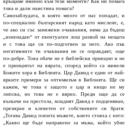
връщаме именно към тези моменти? Как ни помага
това и дали наистина помага?
Самозаблудата, в която много от нас попадат, и
по-специално българският народ като мислене, е,
че ако си със занижени очаквания, няма да бъдеш
„изненадан“ от евентуален лош развой на нещата
и с това ще си по-подготвен за него. Ако пък
негативните ти очаквания не се оправдаят, още
по-добре. Това обаче не е библейски принцип и не
е принципът на вярата, според който са живели
Божите хора в Библията. Цар Давид е един от най-
ярките примери за оптимизъм в Библията. Ще си
кажем, че това е защото е цар и нищо не му
липсва, но това не е вярно. Преди още да се
възкачи на престола, младият Давид е подценяван,
презиран и клеветен от собствените си братя:
„Тогава Давид попита мъжете, които стояха с него:
„Какво ще бъде направено за мъжа, който убие