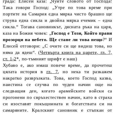
града: Елисей каза: „Чуйте словото от Господа!
Така говори Господ: „Утре по това време при
портите на Самария една мярка чисто брашно ще
струва една сикла и двойна мярка ечемик – една
сикла.“ Тогава сановникът, дясната ръка на царя,
каза на Божия човек: „
Господ е Този, Който прави
прозорци на небето. Ще стане ли това нещо
?“ И
Елисей отговори: „С очите си ще видиш това, но
няма да ядеш“. (
Четвърта книга на царете, гл. 7,
ст. 1-2
*, по-тъмният шрифт е наш)
Хубаво е, ако имаш повече време, да прочетеш
цялата история в
гл. 7
, но нека ти разкажем
накратко развръзката. Това, което Господ казва,
наистина се случва по чуден начин още на
следващия ден, когато арамейските войски са
прогонени по свръхестествен начин, като в страха
си изоставят покъщнината и богатствата си на
самаряните. Кралският сановник е стъпкан от