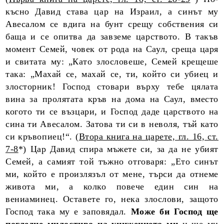
късно Давид става цар на Израил, а синът му
Авесалом се вдига на бунт срещу собствения си
баща и се опитва да завземе царството. В такъв
момент Семей, човек от рода на Саул, среща царя
и свитата му: „Като злословеше, Семей крещеше
така: „Махай се, махай се, ти, който си убиец и
злосторник! Господ стовари върху тебе цялата
вина за пролятата кръв на дома на Саул, вместо
когото ти се възцари, и Господ даде царството на
сина ти Авесалом. Затова ти си в неволя, тъй като
си кръвопиец!“. (
Втора книга на царете, гл. 16, ст.
7-8
*) Цар Давид спира мъжете си, за да не убият
Семей, а самият той тъжно отговаря: „Ето синът
ми, който е произлязъл от мене, търси да отнеме
живота ми, а колко повече един син на
вениаминец. Оставете го, нека злослови, защото
Господ така му е заповядал.
Може би Господ ще