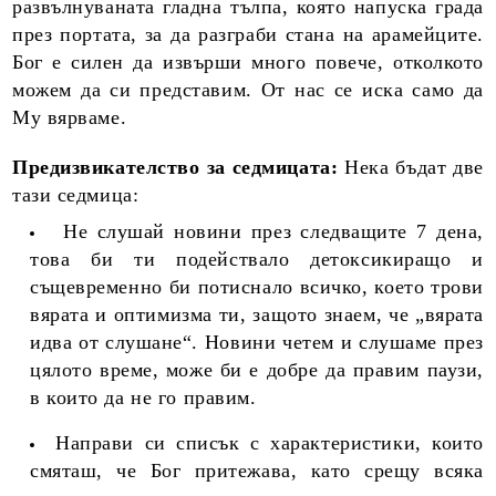
развълнуваната гладна тълпа, която напуска града
през портата, за да разграби стана на арамейците.
Бог е силен да извърши много повече, отколкото
можем да си представим. От нас се иска само да
Му вярваме.
Предизвикателство за седмицата:
Нека бъдат две
тази седмица:
Не слушай новини през следващите 7 дена,
това би ти подействало детоксикиращо и
същевременно би потиснало всичко, което трови
вярата и оптимизма ти, защото знаем, че „вярата
идва от слушане“. Новини четем и слушаме през
цялото време, може би е добре да правим паузи,
в които да не го правим.
Направи си списък с характеристики, които
смяташ, че Бог притежава, като срещу всяка