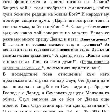
този филистимец и заличи позора на Израил?
Защото кой е този необрязан филистимец, който
хули бойните редици на живия Бог?“ И народът му
повтори същите думи: „Царят ще направи това и
това за мъжа, който го убие.“ А Елиав,
най-големият
чу какво той говореше на мъжете. Елиав се
брат,
разгневи много срещу Давид и каза:
„Защо си дошъл?
И на кого си оставил малкото овце в пустинята? Аз
познавам твоята горделивост и лошото ти сърце. Дошъл си
А Давид каза: „Какво съм
само да гледаш сражението.“
сторил сега? Това са само думи!“. (
Първа книга на
*, по-тъмният шрифт е наш)
царете, гл. 17, ст. 26-29
В последствие това отношение към него
продължава от страна на цар Саул, без Давид да е
дал повод за това: „Когато Саул видя и разбра, че
Господ е с Давид, а Сауловата дъщеря Мелхола го
обича, Саул започна да се бои от Давид още
повече. Така Саул стана враг на Давид завинаги“.
(
Първа книга на царете, гл. 18, ст. 28-29
*) По-