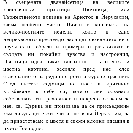
В свещената дванайсетица на великите
християнски праз­ници Цветница, или
Тържественото влизане на Христос в Йерусалим
,
заема особено място. Видян в контекста на
велико-постните недели, които в едно
непрекъснато кресчендо насищат съзнанието ни с
поучителни образи и примери и раздвижват в
сърцата ни покайни чувства и настроения,
Цветница идва някак внезапно – като ярка и
цветна картина, засияла пред нас след
съзерцанието на редица строги и сурови графики.
След шестте седмици на пост и критично
вглъбяване в себе си, когато сме осъзнали
собствената си греховност и искрено се каем за
нея, св. Църква ни призовава да се присъединим
към ликуващите жители и гости на Йерусалим, за
да приветстваме с цветя и свежи клонки идещия в
името Господне.