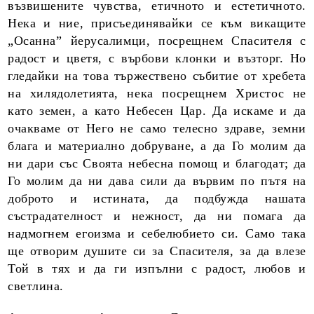
възвишените чувства, етичното и естетичното.
Нека и ние, присъединявайки се към викащите
„Осанна” йерусалимци, посрещнем Спасителя с
радост и цветя, с върбови клонки и възторг. Но
гледайки на това тържествено събитие от хребета
на хилядолетията, нека посрещнем Христос не
като земен, а като Небесен Цар. Да искаме и да
очакваме от Него не само телесно здраве, земни
блага и материално добру­ване, а да Го молим да
ни дари със Своята небесна помощ и благодат; да
Го молим да ни дава сили да вървим по пътя на
доброто и истината, да подбужда нашата
състрадателност и нежност, да ни помага да
надмогнем егоизма и себелюбието си. Само така
ще отворим душите си за Спасителя, за да влезе
Той в тях и да ги изпълни с радост, любов и
светлина.