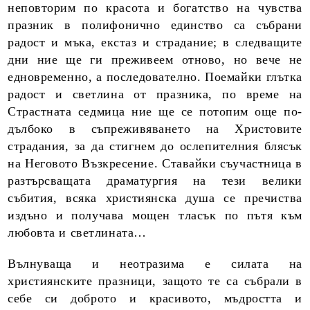
неповторим по красота и богатство на чувства
празник в полифонично единство са събрани
радост и мъка, екстаз и страдание; в следващите
дни ние ще ги преживеем отново, но вече не
едновременно, а последователно. Поемайки глътка
радост и светлина от празника, по време на
Страстната седмица ние ще се потопим още по-
дълбоко в съпреживяването на Христовите
страдания, за да стигнем до ослепителния блясък
на Неговото Възкресение. Ставайки съучастница в
разтърсващата драматургия на тези велики
събития, всяка християнска душа се пречиства
издъно и получава мощен тласък по пътя към
любовта и светлината…
Вълнуваща и неотразима е силата на
християнските празни­ци, защото те са събрали в
себе си доброто и красивото, мъдростта и