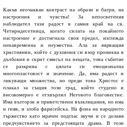
Какъв неочакван контраст на образи и багри, на
настроения и чувства! За непосветения
наблюдател тази радост в самия край на св.
Четиридесетница, когато силата на покайното
настроение е достигнала своя предел, изглежда
ненавременна и неуместна. Ала за вярващия
християнин, който с духовния си взор прониква в
дълбокия и скрит смисъл на нещата, това събитие
се разкрива с цялата си емоционална
многопластовост и значение. Да, има радост и
ликуващи множества, но преди това Христос е
плакал за същия този град, който студено и
високомерно е отхвърлил Неговото благовестие.
Има възторзи и приветствени възклицания, но има
и гняв, и злоба фарисейска. На фона на народното
тържество като мрачен подглас звучи и се долавя
предчувствието за предстоящата драма. В този