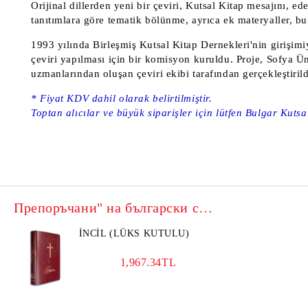
Orijinal dillerden yeni bir çeviri, Kutsal Kitap mesajını, ed
tanıtımlara göre tematik bölünme, ayrıca ek materyaller, bu
1993 yılında Birleşmiş Kutsal Kitap Dernekleri'nin girişimiy
çeviri yapılması için bir komisyon kuruldu. Proje, Sofya Ü
uzmanlarından oluşan çeviri ekibi tarafından gerçekleştirild
* Fiyat KDV dahil olarak belirtilmiştir.
Toptan alıcılar ve büyük siparişler için lütfen Bulgar Kutsa
Препоръчани" на български се превежда на турски като "Önerilen".
İNCİL (LÜKS KUTULU)
1,967.34TL