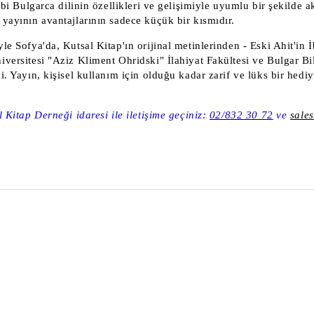
ebi Bulgarca dilinin özellikleri ve gelişimiyle uyumlu bir şekilde a
 yayının avantajlarının sadece küçük bir kısmıdır.
le Sofya'da, Kutsal Kitap'ın orijinal metinlerinden - Eski Ahit'in 
niversitesi "Aziz Kliment Ohridski" İlahiyat Fakültesi ve Bulgar B
i. Yayın, kişisel kullanım için olduğu kadar zarif ve lüks bir hed
l Kitap Derneği idaresi ile iletişime geçiniz:
02/832 30 72
ve
sale