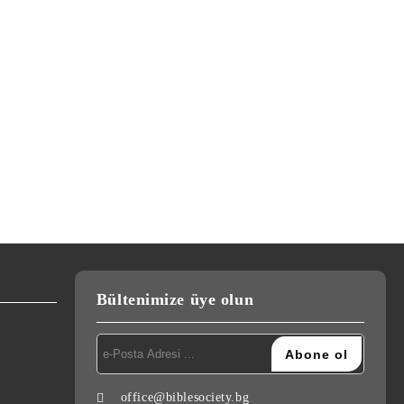
Bültenimize üye olun
office@biblesociety.bg