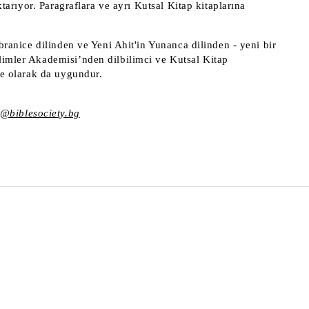
ktarıyor. Paragraflara ve ayrı Kutsal Kitap kitaplarına
İbranice dilinden ve Yeni Ahit'in Yunanca dilinden - yeni bir
ilimler Akademisi’nden dilbilimci ve Kutsal Kitap
iye olarak da uygundur.
s@biblesociety.bg