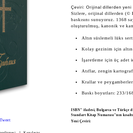
Çeviri: Orijinal dillerden yeni 
Sizlere, orijinal dillerden (©
baskısını sunuyoruz. 1368 say
oluşturulmuş, kanonik ve kan
Altın süslemeli lüks ser
Kolay gezinim için altın
İşaretleme için üç adet 
Atıflar, zengin kartogra
Krallar ve peygamberler
Baskı boyutları: 233/1
ISBN" ifadesi, Bulgarca ve Türkçe dil
Standart Kitap Numarası"nın kısaltma
Tweet
Yeni Çeviri:
endirmesi
Karşılaştır