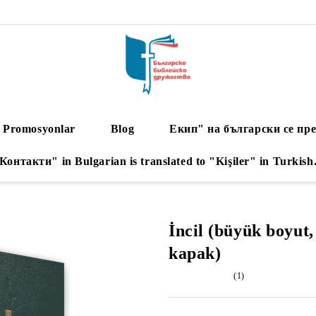
Promosyonlar
Blog
Екип" на български се пре
Контакти" in Bulgarian is translated to "Kişiler" in Turkish
İncil (büyük boyut, 
kapak)
(1)