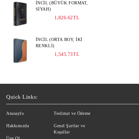
İNCİL (BÜYÜK FORMAT,
SİYAH)
1,826.62TL
İNCİL (ORTA BOY, İKİ
RENKLİ)
1,545.73TL
Quick Links:
Anasayfa
Teslimat ve Ödeme
Hakkımızda
Genel Şartlar ve
Koşullar
Üye Ol