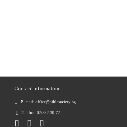
Contact Information:
E-mail:
office@biblesociety.bg
Telefon:
02/832 30 72