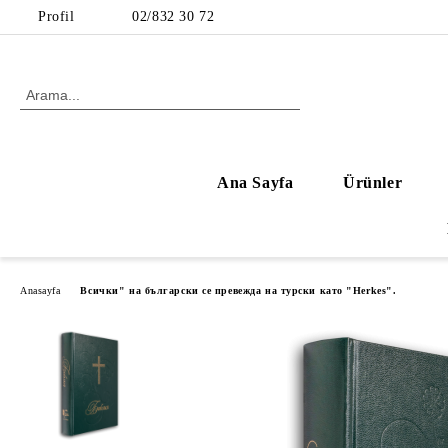
Profil
02/832 30 72
Ana Sayfa
Ürünler
Anasayfa
Всички" на български се превежда на турски като "Herkes".