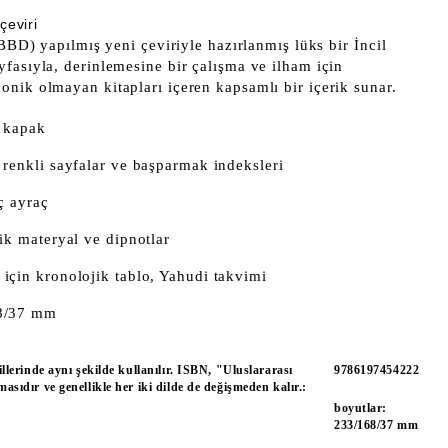
çeviri
 BBD) yapılmış yeni çeviriyle hazırlanmış lüks bir İncil
fasıyla, derinlemesine bir çalışma ve ilham için
onik olmayan kitapları içeren kapsamlı bir içerik sunar.
t kapak
 renkli sayfalar ve başparmak indeksleri
iç ayraç
fik materyal ve dipnotlar
 için kronolojik tablo, Yahudi takvimi
68/37 mm
lerinde aynı şekilde kullanılır. ISBN, "Uluslararası
9786197454222
sıdır ve genellikle her iki dilde de değişmeden kalır.:
boyutlar:
233/168/37 mm