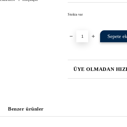
Stokta var
ÜYE OLMADAN HIZL
JUST 2 ALANLAR TO FİLL İN
I agree to
Privacy Policy
Gün içerisinde sizinle irtibata geçe
Benzer ürünler