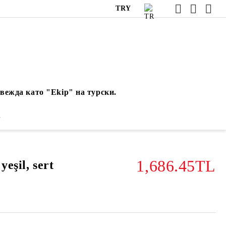
TRY
вежда като "Ekip" на турски.
.
1,686.45TL
yeşil, sert