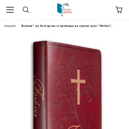
Anasayfa
Всички" на български се превежда на турски като "Herkes".
kip" на турски.
şiler" in Turkish.