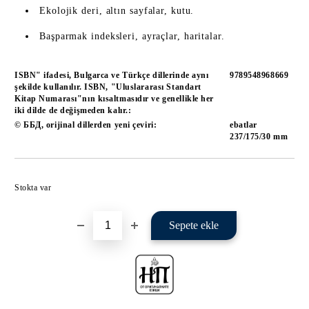
Ekolojik deri, altın sayfalar, kutu.
Başparmak indeksleri, ayraçlar, haritalar.
ISBN" ifadesi, Bulgarca ve Türkçe dillerinde aynı
9789548968669
şekilde kullanılır. ISBN, "Uluslararası Standart
Kitap Numarası"nın kısaltmasıdır ve genellikle her
iki dilde de değişmeden kalır.:
© ББД, orijinal dillerden yeni çeviri:
ebatlar
237/175/30 mm
İstek listene ekle
Stokta var