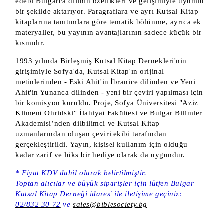
edebi Bulgarca dilinin özellikleri ve gelişimiyle uyumlu
bir şekilde aktarıyor. Paragraflara ve ayrı Kutsal Kitap
kitaplarına tanıtımlara göre tematik bölünme, ayrıca ek
materyaller, bu yayının avantajlarının sadece küçük bir
kısmıdır.
1993 yılında Birleşmiş Kutsal Kitap Dernekleri'nin
girişimiyle Sofya'da, Kutsal Kitap'ın orijinal
metinlerinden - Eski Ahit'in İbranice dilinden ve Yeni
Ahit'in Yunanca dilinden - yeni bir çeviri yapılması için
bir komisyon kuruldu. Proje, Sofya Üniversitesi "Aziz
Kliment Ohridski" İlahiyat Fakültesi ve Bulgar Bilimler
Akademisi’nden dilbilimci ve Kutsal Kitap
uzmanlarından oluşan çeviri ekibi tarafından
gerçekleştirildi. Yayın, kişisel kullanım için olduğu
kadar zarif ve lüks bir hediye olarak da uygundur.
* Fiyat KDV dahil olarak belirtilmiştir.
Toptan alıcılar ve büyük siparişler için lütfen Bulgar
Kutsal Kitap Derneği idaresi ile iletişime geçiniz:
02/832 30 72
ve
sales@biblesociety.bg