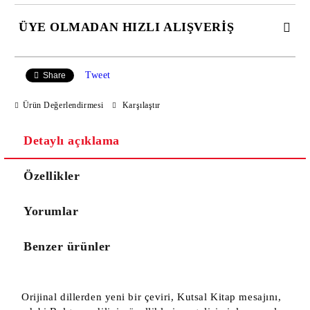
ÜYE OLMADAN HIZLI ALIŞVERİŞ
JUST 2 ALANLAR TO FİLL İN
Tweet
Share
Ürün Değerlendirmesi
Karşılaştır
I agree to
Privacy Policy
Detaylı açıklama
Gün içerisinde sizinle irtibata geçeceğiz.
Özellikler
Yorumlar
Benzer ürünler
Orijinal dillerden yeni bir çeviri, Kutsal Kitap mesajını,