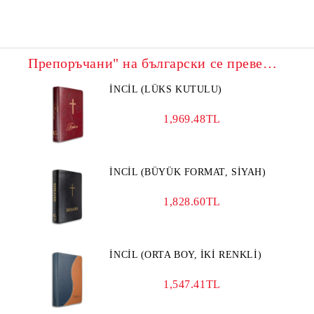
Препоръчани" на български се превежда на турски като "Önerilen".
İNCİL (LÜKS KUTULU)
1,969.48TL
İNCİL (BÜYÜK FORMAT, SİYAH)
1,828.60TL
İNCİL (ORTA BOY, İKİ RENKLİ)
1,547.41TL