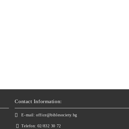
Contact Information:
E-mail:
office@biblesociety.bg
Telefon:
02/832 30 72