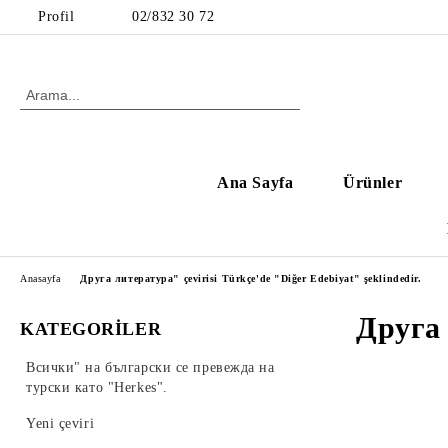
Profil
02/832 30 72
Ana Sayfa
Ürünler
Anasayfa
Друга литература" çevirisi Türkçe'de "Diğer Edebiyat" şeklindedir.
Друга 
KATEGORİLER
Всички" на български се превежда на
турски като "Herkes".
Yeni çeviri