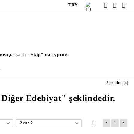
TRY
вежда като "Ekip" на турски.
.
2 product(s)
Diğer Edebiyat" şeklindedir.
«
»
1