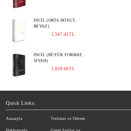
İNCİL (ORTA BOYUT,
BEYAZ)
1,547.41TL
İNCİL (BÜYÜK FORMAT,
SİYAH)
1,828.60TL
Quick Links:
Anasayfa
Teslimat ve Ödeme
Hakkımızda
Genel Şartlar ve