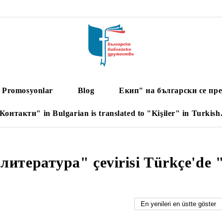
Promosyonlar
Blog
Екип" на български се пре
Контакти" in Bulgarian is translated to "Kişiler" in Turkish
литература" çevirisi Türkçe'de "