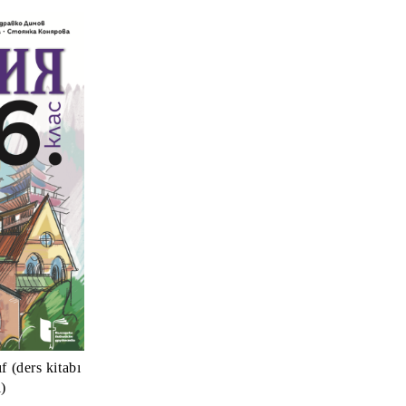
f (ders kitabı
i)