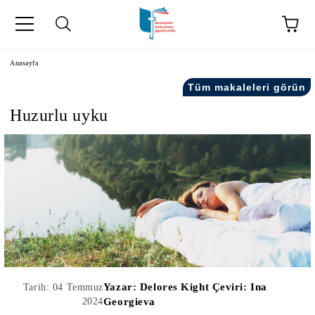
Anasayfa
Tüm makaleleri görün
Huzurlu uyku
kip" на турски.
şiler" in Turkish.
Yazar:
Delores Kight Çeviri: Ina
Tarih: 04 Temmuz
2024
Georgieva