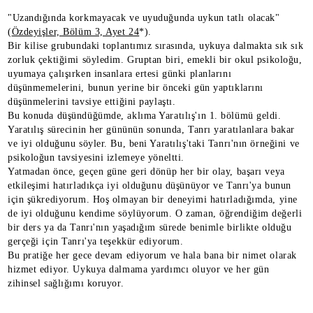
"Uzandığında korkmayacak ve uyuduğunda uykun tatlı olacak"
(
Özdeyişler, Bölüm 3, Ayet 24
*).
Bir kilise grubundaki toplantımız sırasında, uykuya dalmakta sık sık
zorluk çektiğimi söyledim. Gruptan biri, emekli bir okul psikoloğu,
uyumaya çalışırken insanlara ertesi günki planlarını
düşünmemelerini, bunun yerine bir önceki gün yaptıklarını
düşünmelerini tavsiye ettiğini paylaştı.
Bu konuda düşündüğümde, aklıma Yaratılış'ın 1. bölümü geldi.
Yaratılış sürecinin her gününün sonunda, Tanrı yaratılanlara bakar
ve iyi olduğunu söyler. Bu, beni Yaratılış'taki Tanrı'nın örneğini ve
psikoloğun tavsiyesini izlemeye yöneltti.
Yatmadan önce, geçen güne geri dönüp her bir olay, başarı veya
etkileşimi hatırladıkça iyi olduğunu düşünüyor ve Tanrı'ya bunun
için şükrediyorum. Hoş olmayan bir deneyimi hatırladığımda, yine
de iyi olduğunu kendime söylüyorum. O zaman, öğrendiğim değerli
bir ders ya da Tanrı'nın yaşadığım sürede benimle birlikte olduğu
gerçeği için Tanrı'ya teşekkür ediyorum.
Bu pratiğe her gece devam ediyorum ve hala bana bir nimet olarak
hizmet ediyor. Uykuya dalmama yardımcı oluyor ve her gün
zihinsel sağlığımı koruyor.