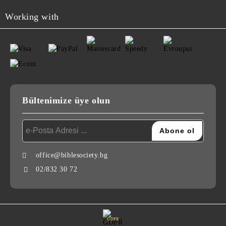
Working with
Bültenimize üye olun
office@biblesociety.bg
02/832 30 72
GDPR