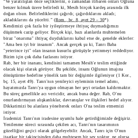
“Ve yaratılıştan önce seçtiklerini, o zamandan itibaren onları Oğluna
benzer kılmak üzere belirledi ki, Mesih birçok kardeş arasında ilk
doğan olsun. Belirlediklerini çağırdı; çağırdıklarını akladı;
akladıklarını da yüceltti.” (
Rom., bç. 8, ayet 29 – 30
*).
Kendimizi çok fazla bir iyileştirmeye ihtiyaç duymadığımızı
düşünmek cazip geliyor. Birçok kişi, bazı alanlarda muhtemelen
biraz "onarıma" ihtiyaç duyduklarını kabul etse de, genelde eklerler:
"Ama ben iyi bir insanım". Ancak gerçek şu ki, Tanrı Baba
"yeterince iyi" olan insanın kusurlu görüşüyle yetinmeyi reddediyor.
Bizim için çok daha fazlasını istiyor.
Rab, her bir inananı, kendisini tamamen Mesih'e teslim ettiğinde
olacak kişi olarak görüyor. Bu şekilde, insanı Oğlunun imajına
dönüştürme hedefine yönelik tam bir değişimle ilgileniyor (1 Kor.,
bç. 15, ayet 49). Tanrı'nın yenileyici eyleminin temel adımı,
hayatımızda Tanrı'ya uygun olmayan her şeyi ortadan kaldırmaktır.
Bu süreç genellikle acı vericidir, ancak buna değer. Rab, O'nu
onurlandırmayan alışkanlıklar, davranışlar ve ilişkileri hedef alıyor.
Dikkatimizi bu alanlara yönelterek onları O'na teslim etmemizi
istiyor.
İrademizi Tanrı'nın iradesine uyumlu hale getirdiğimizde değişiriz.
Yenilenme süreci sırasında çekilen acı, Tanrı'nın tasarımının
güzelliğini geçici olarak gölgeleyebilir. Ancak, Tanrı için O'nun
itaatkar bir takipçisinden daha muhteşem bir şey yoktur, ne olursa