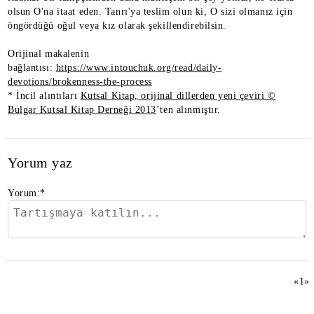
olsun O'na itaat eden. Tanrı'ya teslim olun ki, O sizi olmanız için
öngördüğü oğul veya kız olarak şekillendirebilsin.
Orijinal makalenin
bağlantısı:
https://www.intouchuk.org/read/daily-
devotions/brokenness-the-process
* İncil alıntıları
Kutsal Kitap, orijinal dillerden yeni çeviri ©
Bulgar Kutsal Kitap Derneği 2013
’ten alınmıştır.
Yorum yaz
Yorum:
*
«
1
»