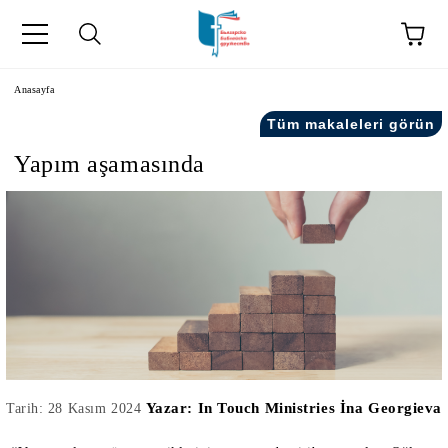
Anasayfa
Tüm makaleleri görün
Yapım aşamasında
kip" на турски.
şiler" in Turkish.
Yazar:
In Touch Ministries İna Georgieva
Tarih: 28 Kasım 2024