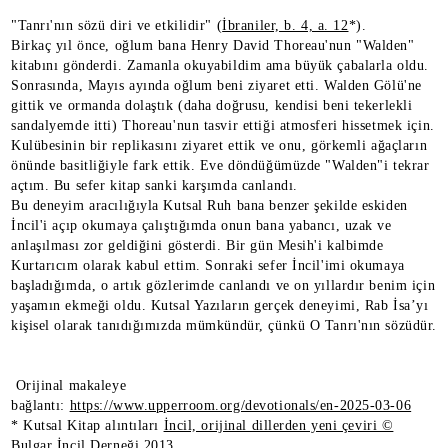
"Tanrı'nın sözü diri ve etkilidir" (
İbraniler, b. 4, a. 12
*).
Birkaç yıl önce, oğlum bana Henry David Thoreau'nun "Walden"
kitabını gönderdi. Zamanla okuyabildim ama büyük çabalarla oldu.
Sonrasında, Mayıs ayında oğlum beni ziyaret etti. Walden Gölü'ne
gittik ve ormanda dolaştık (daha doğrusu, kendisi beni tekerlekli
sandalyemde itti) Thoreau'nun tasvir ettiği atmosferi hissetmek için.
Kulübesinin bir replikasını ziyaret ettik ve onu, görkemli ağaçların
önünde basitliğiyle fark ettik. Eve döndüğümüzde "Walden"i tekrar
açtım. Bu sefer kitap sanki karşımda canlandı.
Bu deneyim aracılığıyla Kutsal Ruh bana benzer şekilde eskiden
İncil'i açıp okumaya çalıştığımda onun bana yabancı, uzak ve
anlaşılması zor geldiğini gösterdi. Bir gün Mesih'i kalbimde
Kurtarıcım olarak kabul ettim. Sonraki sefer İncil'imi okumaya
başladığımda, o artık gözlerimde canlandı ve on yıllardır benim için
yaşamın ekmeği oldu. Kutsal Yazıların gerçek deneyimi, Rab İsa’yı
kişisel olarak tanıdığımızda mümkündür, çünkü O Tanrı'nın sözüdür.
Orijinal makaleye
bağlantı:
https://www.upperroom.org/devotionals/en-2025-03-06
* Kutsal Kitap alıntıları
İncil, orijinal dillerden yeni çeviri ©
Bulgar İncil Derneği 2013