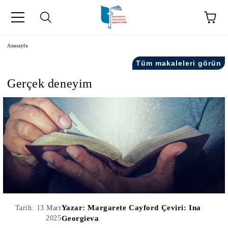
Anasayfa
Tüm makaleleri görün
Gerçek deneyim
kip" на турски.
şiler" in Turkish.
Yazar:
Margarete Cayford Çeviri: Ina
Tarih: 13 Mart
2025
Georgieva