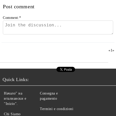
Post comment
Comment:
*
«
1
»
Quick Links:
Начало" на
Consegna e
италиански е
pagamento
"Inizio".
Termini e condizioni
Chi Siamo