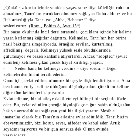
„Çünkü siz korku içinde yeniden yaşayasınız diye köleliğin ruhunu
almadınız, Tanrı'nın çocukları olmanızı sağlayan Ruhu aldınız ve bu
Ruh aracılığıyla Tanrı'ya: „Abba, Babamız!“ diye
sesleniyoruz. (
Rom., Bölüm 8, Ayet 15
*).
Bir pazar okulunda İncil dersi sırasında, çocuklara içinde bir kelime
yazan katlanmış kâğıtlar dağıttım. Kelimeler, Tanrı'nın her birine
nasıl baktığını simgeliyordu, örneğin: sevilen, kurtarılmış,
affedilmiş, değerli. Kelimeyi yüksek sesle okuduklarında
gülümsüyor ve bazen kahkaha atıyorlardı. Ancak "adopted" (evlat
edinilen) kelimesi çıkan çocuk hayal kırıklığı yaşadı.
- Neden bana bu kelimeyi verdin? – diye sordu. – Diğer
kelimelerden birini tercih ederim.
Onun için, evlat edilme olumsuz bir şeyle ilişkilendiriliyordu. Ama
ben bunun en iyi kelime olduğunu düşünüyordum çünkü bu kelime
diğer tüm kelimeleri kapsıyordu.
Evlat edinme, birini aileye dahil etmeyi bilinçli bir seçimle ifade
eder. Bu, evlat edinilen çocuğa biyolojik çocuğun sahip olduğu tüm
hak ve ayrıcalıkları sağlayan yeni bir ilişki yaratır. Mesih'e
inananlar olarak biz Tanrı'nın ailesine evlat edinildik. Tanrı bizim
ebeveynimizdir, bizi korur, sever, affeder ve kabul eder. Artık
soyadını taşıyoruz ve bir gün sonsuza dek O’nun evinde
yaşayacağız.