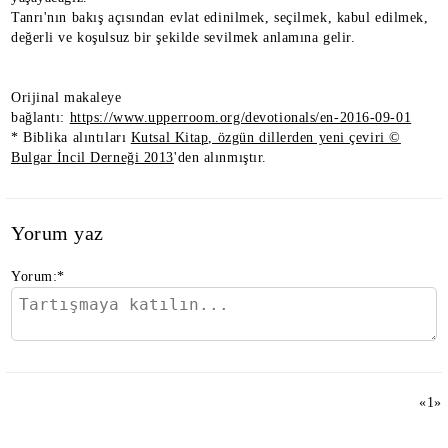
Tanrı'nın bakış açısından evlat edinilmek, seçilmek, kabul edilmek,
değerli ve koşulsuz bir şekilde sevilmek anlamına gelir.
Orijinal makaleye
bağlantı:
https://www.upperroom.org/devotionals/en-2016-09-01
* Biblika alıntıları
Kutsal Kitap, özgün dillerden yeni çeviri ©
Bulgar İncil Derneği 2013
'den alınmıştır.
Yorum yaz
Yorum:
*
«
1
»