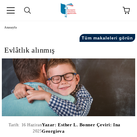
Anasayfa
Tüm makaleleri görün
Evlâtlık alınmış
kip" на турски.
şiler" in Turkish.
Yazar:
Esther L. Bonner Çeviri: Ina
Tarih: 16 Haziran
2025
Georgieva