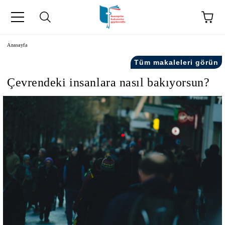
Anasayfa
Tüm makaleleri görün
Çevrendeki insanlara nasıl bakıyorsun?
kip" на турски.
şiler" in Turkish.