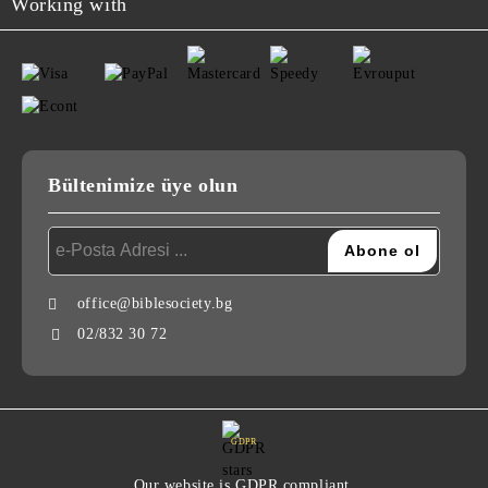
Working with
Bültenimize üye olun
office@biblesociety.bg
02/832 30 72
GDPR
Our website is GDPR compliant.