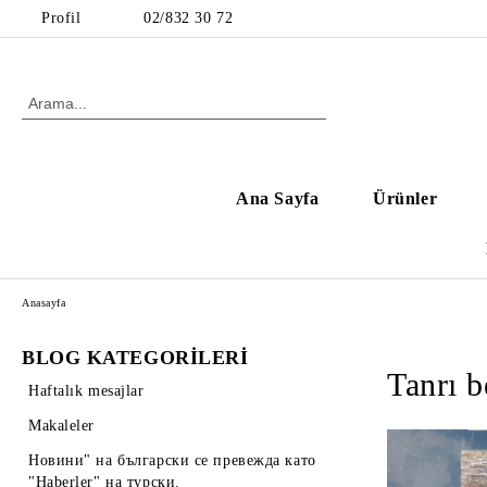
Profil
02/832 30 72
Ana Sayfa
Ürünler
Anasayfa
BLOG KATEGORİLERİ
Tanrı b
Haftalık mesajlar
Makaleler
Новини" на български се превежда като
"Haberler" на турски.