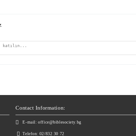
z
Contact Information:
E-mail:
office@biblesociety.bg
Telefon:
02/832 30 72