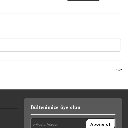
«
1
»
Bültenimize üye olun