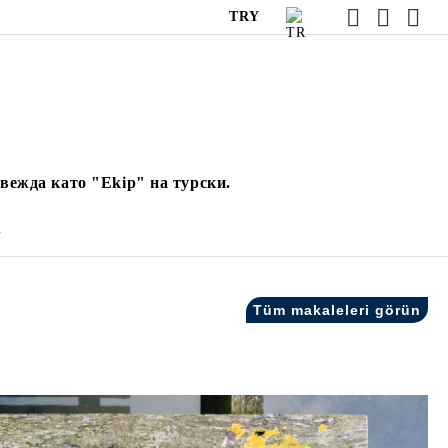
TRY
вежда като "Ekip" на турски.
.
Tüm makaleleri görün