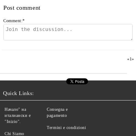
Post comment
Comment:
*
«
1
»
Quick Links:
Начало" на
Consegna e
италиански е
pagamento
"Inizio".
Termini e condizioni
Chi Siamo