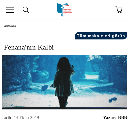
Anasayfa
Tüm makaleleri görün
Fenana'nın Kalbi
kip" на турски.
şiler" in Turkish.
Yazar:
BBB
Tarih: 14 Ekim 2019