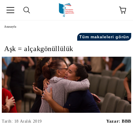
Anasayfa
Tüm makaleleri görün
Aşk = alçakgönüllülük
kip" на турски.
şiler" in Turkish.
Yazar:
BBB
Tarih: 18 Aralık 2019