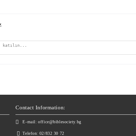
z
Contact Information:
E-mail:
office@biblesociety.bg
Telefon:
02/832 30 72