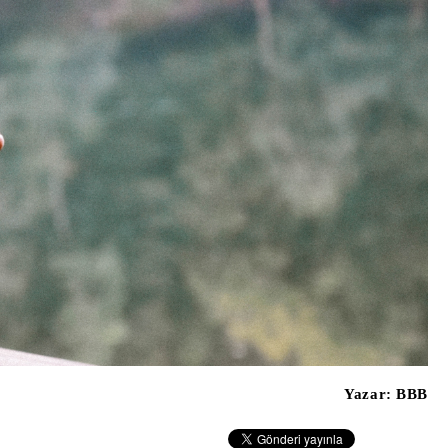
Yazar:
BBB