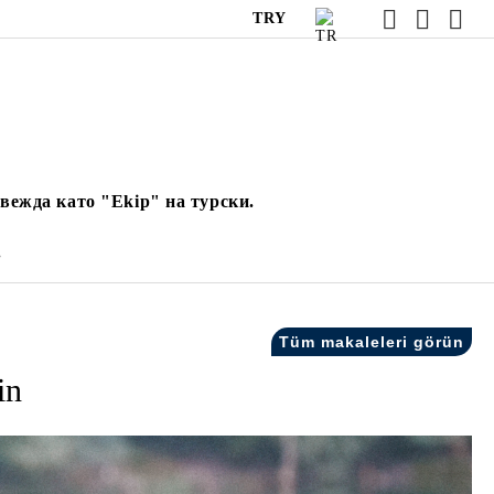
TRY
вежда като "Ekip" на турски.
.
Tüm makaleleri görün
in