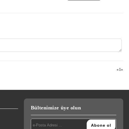
«
1
»
Bültenimize üye olun