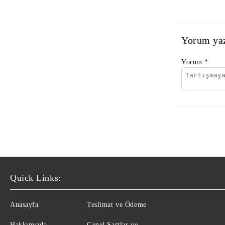
Yorum ya
Yorum:
*
Quick Links:
Anasayfa
Teslimat ve Ödeme
Hakkımızda
Genel Şartlar ve