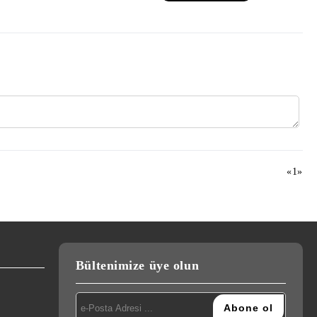
«
1
»
Bültenimize üye olun