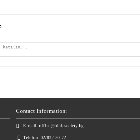
z
Contact Information:
E-mail:
office@biblesociety.bg
Telefon:
02/832 30 72