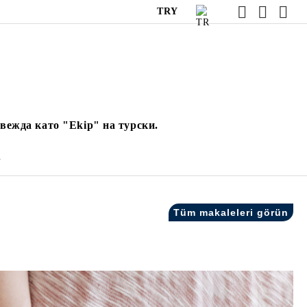
TRY
вежда като "Ekip" на турски.
.
Tüm makaleleri görün