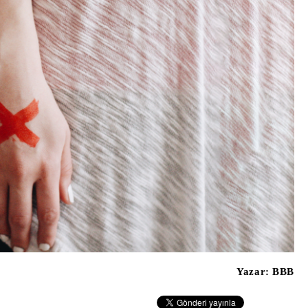
Yazar:
BBB