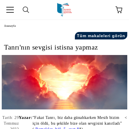
Anasayfa
Tüm makaleleri görün
Tanrı'nın sevgisi istisna yapmaz
kip" на турски.
şiler" in Turkish.
Yazar:
Tarih: 29
“Fakat Tanrı, biz daha günahkarken Mesih bizim
<
Temmuz
için öldü, bu şekilde bize olan sevgisini kanıtladı”