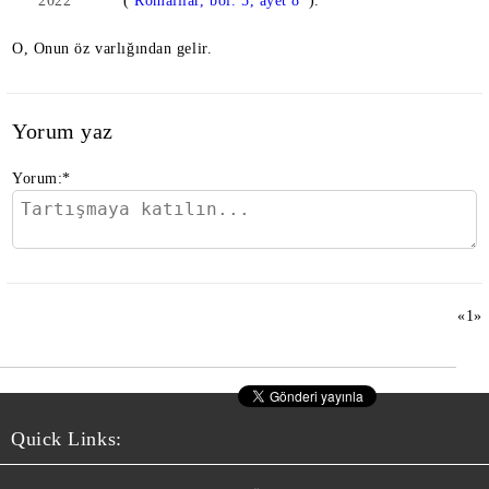
2022
(
Romalılar, böl. 5, ayet 8
*).
O, Onun öz varlığından gelir.
Yorum yaz
Yorum:
*
«
1
»
Quick Links: