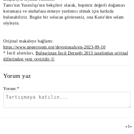
Tanrı'nın Yaratılışı'nın bekçileri olarak, hepimiz değerli doğamızı
korumaya ve muhafaza etmeye yardımcı olmak için katkıda
bulunabiliriz. Bugün bir solucan görürseniz, ona Katie'den selam
söyleyin.
Orijinal makaleye bağlantı:
https://www.upperroom.org/devotionals/en-2023-09-10
* İncil alıntıları,
Bulgaristan İncil Derneği 2013 tarafından orijinal
dillerinden yeni çeviridir ©
Yorum yaz
Yorum:
*
«
1
»