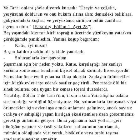
Ve Tanrı onlara şöyle diyerek kutsadı: "Üreyin ve çoğalın,
yeryüzünü doldurun ve onu hüküm altına alın; denizdeki balıklara,
gökyüzündeki kuşlara ve yeryüzünde sürünen bütün canlılara
egemen olun." (
Yaratılış, Bölüm 1, Ayet 28
*).
Beş yaşındaki kızımın kirli toprağın üzerinde yüzükoyun yatarken
gördüğümde panikledim. Yanına koşup bağırdım:
- Katie, iyi misin?
Başını kaldırıp sakin bir şekilde yanıtladı:
- Solucanlarla konuşuyorum.
Şaşırmam için bir neden yoktu. Katie, karşılaştığı her canlıyı
koruma konusunda kendisini kişisel olarak sorumlu hissediyordu.
Yatmadan önce evcil yılanına kitap okurdu. Zıplayan örümcekler
için küçük evler inşa ederek saatler geçirirdi. Pencerede ölü bir
sinek bulursa, ona uygun bir cenaze töreni düzenlerdi.
Yaratılış, Bölüm 1’de Tanrı'nın, insan ırkına Yaratılışı'na bakma
sorumluluğu verdiğini öğreniyoruz. Bu, solucanlarla konuşmak veya
örümcekler için evler inşa etmek anlamına gelmiyor, ancak sayısız
canlıya ev sahipliği yapan kırılgan ekosistemlere özen göstermemiz
gerektiği anlamına geliyor. Bunu yapmanın bazı yolları, geri
dönüşüm yapmak ve fosil yakıtların kullanımını sınırlamak,
mümkün olduğunda yürüyerek, bisikletle veya toplu taşıma
araçlarıyla seyahat etmektir.