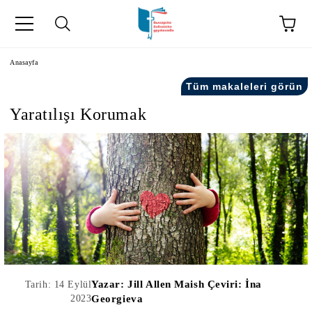
Anasayfa
Tüm makaleleri görün
Yaratılışı Korumak
kip" на турски.
şiler" in Turkish.
Yazar:
Jill Allen Maish Çeviri: İna
Tarih: 14 Eylül
2023
Georgieva