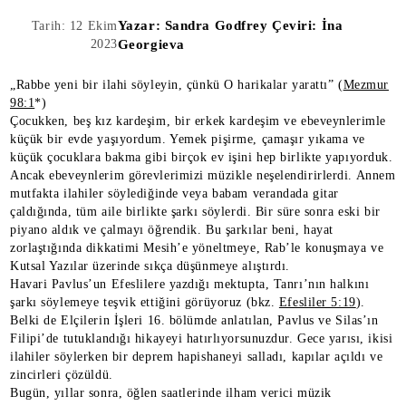
Yazar:
Sandra Godfrey Çeviri: İna
Tarih: 12 Ekim
2023
Georgieva
„Rabbe yeni bir ilahi söyleyin, çünkü O harikalar yarattı” (
Mezmur
98:1
*)
Çocukken, beş kız kardeşim, bir erkek kardeşim ve ebeveynlerimle
küçük bir evde yaşıyordum. Yemek pişirme, çamaşır yıkama ve
küçük çocuklara bakma gibi birçok ev işini hep birlikte yapıyorduk.
Ancak ebeveynlerim görevlerimizi müzikle neşelendirirlerdi. Annem
mutfakta ilahiler söylediğinde veya babam verandada gitar
çaldığında, tüm aile birlikte şarkı söylerdi. Bir süre sonra eski bir
piyano aldık ve çalmayı öğrendik. Bu şarkılar beni, hayat
zorlaştığında dikkatimi Mesih’e yöneltmeye, Rab’le konuşmaya ve
Kutsal Yazılar üzerinde sıkça düşünmeye alıştırdı.
Havari Pavlus’un Efeslilere yazdığı mektupta, Tanrı’nın halkını
şarkı söylemeye teşvik ettiğini görüyoruz (bkz.
Efesliler 5:19
).
Belki de Elçilerin İşleri 16. bölümde anlatılan, Pavlus ve Silas’ın
Filipi’de tutuklandığı hikayeyi hatırlıyorsunuzdur. Gece yarısı, ikisi
ilahiler söylerken bir deprem hapishaneyi salladı, kapılar açıldı ve
zincirleri çözüldü.
Bugün, yıllar sonra, öğlen saatlerinde ilham verici müzik