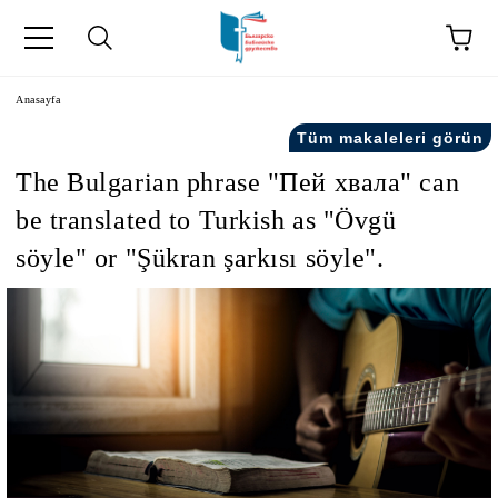
Anasayfa
Tüm makaleleri görün
The Bulgarian phrase "Пей хвала" can
be translated to Turkish as "Övgü
söyle" or "Şükran şarkısı söyle".
kip" на турски.
şiler" in Turkish.