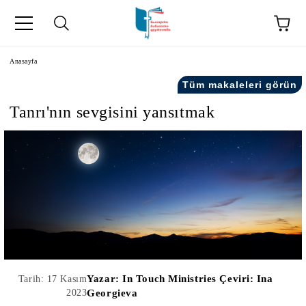
Anasayfa
Tüm makaleleri görün
Tanrı'nın sevgisini yansıtmak
kip" на турски.
şiler" in Turkish.
Yazar:
In Touch Ministries Çeviri: Ina
Tarih: 17 Kasım
2023
Georgieva