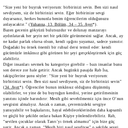
“Size yeni bir buyruk veriyorum: birbirinizi sevin. Ben sizi nasıl
sevdiysem, siz de birbirinizi sevin. Eğer birbirinize sevgi
duyarsanız, herkes bununla benim öğrencilerim olduğunuzu
anlayacaktır.” (
Yuhanna, 13. Bölüm, 34 – 35. Ayet
*).
Bazen gecenin gökyüzü bulutsuzdur ve dolunay manzarayı
aydınlatarak her şeyin net bir şekilde görünmesini sağlar. Ancak, ay
ne kadar parlak olursa olsun, kendi ışığını yayamaz, sadece yansıtır.
Doğadaki bu örnek önemli bir ruhsal dersi temsil eder: kendi
gücümüzle imkânsız gibi görünen bir şeyi gerçekleştirmek için güç
alabiliriz.
Diğer insanları sevmek bu kategoriye girebilir – bazı insanlar bunu
son derece zor hale getirir. Ancak bugünkü pasajda Rab İsa,
takipçilerine şunu söyler: “Size yeni bir buyruk veriyorum:
birbirinizi sevin. Ben sizi nasıl sevdiysem, siz de birbirinizi sevin”
(
34. Ayet
*). Öğrenciler bunun imkânsız olduğunu düşünmüş
olabilirler, ve yine de bu buyruğun kendisi, yerine getirilmesinin
yanıtını içinde barındırır: Mesih gibi sevebilmemiz için önce O’nun
sevgisini almalıyız. Ancak o zaman, çevremizdeki sevgiye
yansıyabilir ve başkalarını, hayal edebileceklerinden daha kapsamlı
ve güçlü bir şekilde onlara bakan Kişiye yönlendirebiliriz. Rab,
“sevilen çocuklar olarak Tanrı’yı örnek almamız” için bize güç
verir. Ancak o zaman, “Mesih bizi nasıl sevdiyse” o şekilde sevgi