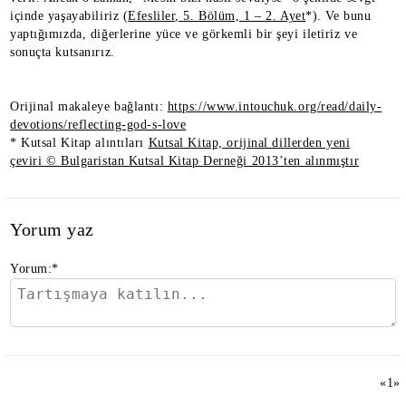
içinde yaşayabiliriz (
Efesliler, 5. Bölüm, 1 – 2. Ayet
*). Ve bunu
yaptığımızda, diğerlerine yüce ve görkemli bir şeyi iletiriz ve
sonuçta kutsanırız.
Orijinal makaleye bağlantı:
https://www.intouchuk.org/read/daily-
devotions/reflecting-god-s-love
* Kutsal Kitap alıntıları
Kutsal Kitap, orijinal dillerden yeni
çeviri © Bulgaristan Kutsal Kitap Derneği 2013’ten alınmıştır
Yorum yaz
Yorum:
*
«
1
»