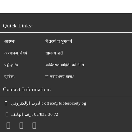
Quick Links:
आरम्भः
वितरणं च भुगतानं
अस्माकम् विषये
सामान्य शर्ते
पञ्जीकृतिः
व्यक्तिगत माहिती की नीति
प्रवेशः
मा नवारंभस्य मासः!
Contact Information:
البريد الإلكتروني:
office@biblesociety.bg
رقم الهاتف:
02/832 30 72