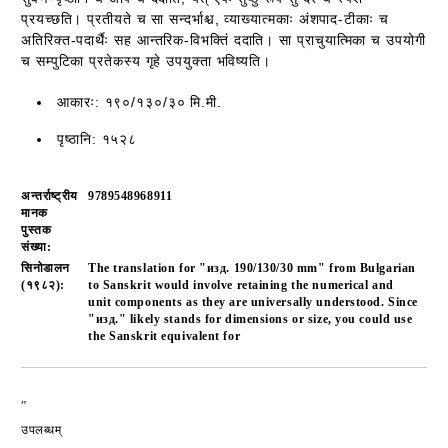
प्रयच्छति। प्रतीयते च सा सन्दर्भाश्च, व्याख्यात्मकाः अंशपाद-टीकाः च
अतिरिक्त-पदार्थैः सह आन्तरिक-विभक्तिं ददाति। सा प्राचुयात्मिका च उपयोगी
च सम्पुटिका प्रतेकस्य गृहे उपयुक्ता भविष्यति।
आकारः: १९०/१३०/३० मि.मी.
पृष्ठानि: १५२८
अन्तर्राष्ट्रीय
9789548968911
मानक
पुस्तक
संख्या:
सिनोडालन
The translation for "изд. 190/130/30 mm" from Bulgarian
(१९८२):
to Sanskrit would involve retaining the numerical and
unit components as they are universally understood. Since
"изд." likely stands for dimensions or size, you could use
the Sanskrit equivalent for
„
أضف إلى قائمة الأمنيات
उपलब्धम्