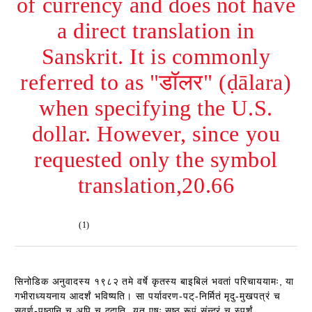
of currency and does not have
a direct translation in
Sanskrit. It is commonly
referred to as "डॉलर" (ḍālara)
when specifying the U.S.
dollar. However, since you
requested only the symbol
translation,20.66
(1)
सिनोडिक अनुवादस्य १९८२ तमे वर्षे कृतस्य बाइबिलं भवतां परिचाययामः, या
गभीराध्ययनाय आदर्शं भविष्यति। सा पर्यावरण-पट्-निर्मितं मृदु-मुखपत्रं च
सुवर्ण-पृष्ठानि च अपि च ददाति, यत् एषः सुष्ठु रूपं सुंन्दरं च स्पर्शं