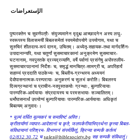
الإستعراضات
पुष्परक्तेन च सुवर्णपत्रैः संयुज्यमानेन मृदुश्च आच्छादनेन अस्य लघु-
स्वरूपस्य विलासमयीं बिबलसमेतां स्वयमेवोपयोगे उपयोगाय, यथा च
सुरुचिरं शीलदत्व-रूपं दानम्, उचितम्। अध्येतृ-सहायक-तथा मार्गदर्शिनः
उपादानान्यपि, यथा चतुर्णां सुसमाचारकानां अनुक्रमेण सुसमाचार-
घटनानाम्, नवपुस्तके द्रव्यद्रव्याणि, वर्षे पर्वाणां प्रसंगेषु अपोस्तलीय-
सुसमाचारपठनानां निर्देशः च, समृद्धं मानचित्र-सामग्री च, अपरिहार्यं
सहाय्यं प्रददाति पाठकेभ्यः च, बिब्लीय-ग्रन्थस्य अध्ययनं
देवोपासनात्मक-परम्परायाः अनुकरणं च सुलभं करोति। बिबलस्य
दिव्यग्रन्थानां च प्राचीन-नवपुस्तकयोः ग्रन्थाः, बुल्गारियायाः
पारम्परिक-आर्ययायाः संप्रदायस्य च परमसभायाः सञ्चालितम्।
धर्मोपासनार्थं उपयोग्यं बुल्गारियायाः पारम्परिक-आर्ययायाः अधिकृतं
बिबल्यम् अनुवादः।
* मूल्यं वर्धित मूल्यकरं च समाविष्टं अस्ति।
क्रीतार्याणां व्यापार-आदेशानां च कृते, जलपर्करीयाभिप्रर्थना कृत्त्वा बिबल-
संविधायानां परिश्रम- विभागानं संपर्यर्कितुं, क्रिप्या सम्पर्कं कर्तव्यं
02/832 30 72
च
sales@biblesociety.bg
सह सम्पर्कं संविधातुं।