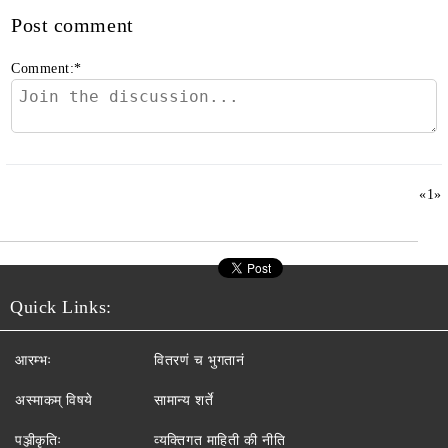
Post comment
Comment:
*
«
1
»
Quick Links:
आरम्भः
वितरणं च भुगतानं
अस्माकम् विषये
सामान्य शर्ते
पञ्जीकृतिः
व्यक्तिगत माहिती की नीति