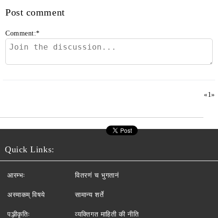
Post comment
Comment:
*
«
1
»
Quick Links:
आरम्भः
वितरणं च भुगतानं
अस्माकम् विषये
सामान्य शर्ते
पञ्जीकृतिः
व्यक्तिगत माहिती की नीति