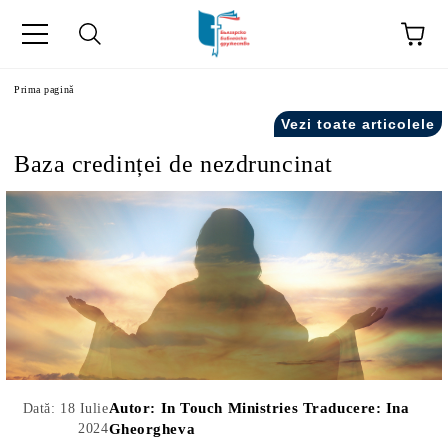
ă
Prima pagină
Vezi toate articolele
Baza credinței de nezdruncinat
Autor:
In Touch Ministries Traducere: Ina
Dată: 18 Iulie
2024
Gheorgheva