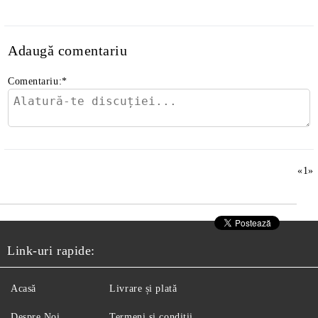
Adaugă comentariu
Comentariu:
*
«
1
»
Link-uri rapide:
Acasă
Livrare și plată
Despre Noi
Termeni și condiții