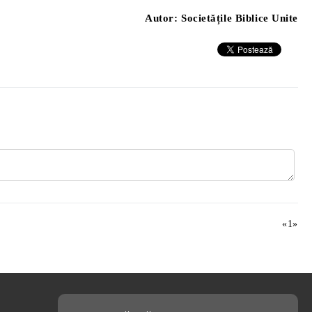
Autor:
Societățile Biblice Unite
«
1
»