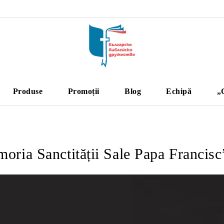
Produse
Promoții
Blog
Echipă
„
oria Sanctității Sale Papa Francisc