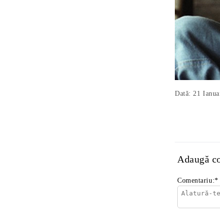
Dată: 21 Ianua
Adaugă c
Comentariu:
*