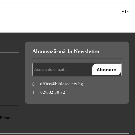
«
1
»
Abonează-mă la Newsletter
office@biblesociety.bg
02/832 30 72