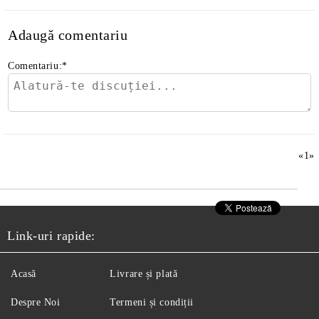
Adaugă comentariu
Comentariu:
*
«
1
»
Link-uri rapide:
Acasă
Livrare și plată
Despre Noi
Termeni și condiții