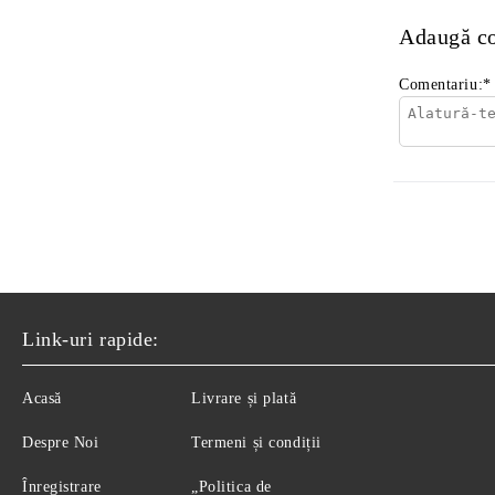
Adaugă c
Comentariu:
*
Link-uri rapide:
Acasă
Livrare și plată
Despre Noi
Termeni și condiții
Înregistrare
„Politica de