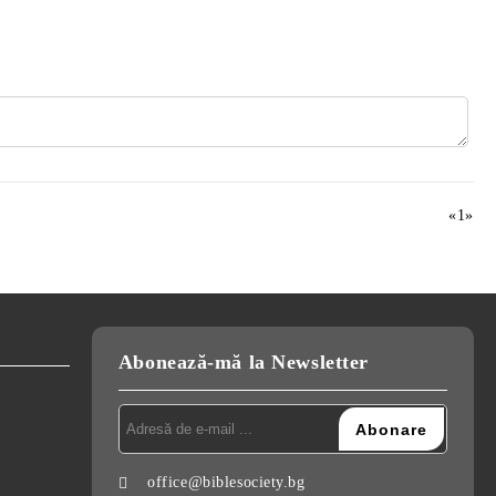
«
1
»
Abonează-mă la Newsletter
office@biblesociety.bg