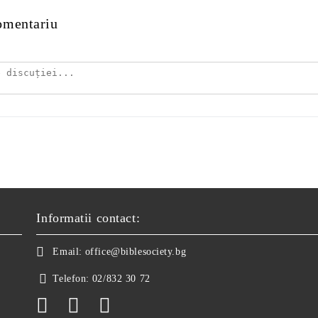
omentariu
Informatii contact:
Email:
office@biblesociety.bg
Telefon:
02/832 30 72