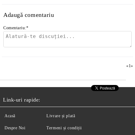
Adaugă comentariu
Comentariu:
*
«
1
»
Link-uri rapide:
Acasă
Livrare și plată
Despre Noi
Termeni și condiții