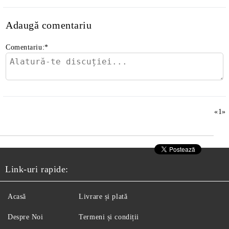
Adaugă comentariu
Comentariu:
*
«
1
»
Link-uri rapide:
Acasă
Livrare și plată
Despre Noi
Termeni și condiții